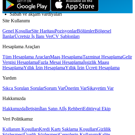
Yemek ve maaş kartı
Sabah ve akşam vardiyaları
Site Kullanımı
Genel Koşullar
Site Haritası
Pozisyonlar
Bölümler
Bölgesel
İlanlar
Ücretsiz İş İlanı Ver
CV Şablonları
Hesaplama Araçları
Tüm Hesaplama Araçları
Maaş Hesaplama
Tazminat Hesaplama
Gelir
Vergisi Hesaplama
Fazla Mesai Hesaplama
İşsizlik Maaşı
Hesaplama
Yıllık İzin Hesaplama
Yıllık İzin Ücreti Hesaplama
Yardım
Sıkça Sorulan Sorular
Sorum Var
Önerim Var
Şikayetim Var
Hakkımızda
Hakkımızda
İletişim
İlan Satın Al
İş Rehberi
Editöryal Ekip
Veri Politikamız
Kullanım Koşulları
Kredi Kartı Saklama Koşulları
Gizlilik
Sözleşmesi
Üyelik Sözleşmesi
Çerezlerin Kullanımı
Kalite