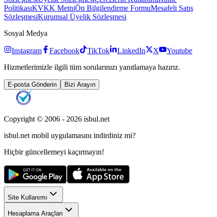
Politikası
KVKK Metni
Ön Bilgilendirme Formu
Mesafeli Satış
Sözleşmesi
Kurumsal Üyelik Sözleşmesi
Sosyal Medya
Instagram
Facebook
TikTok
LinkedIn
X
Youtube
Hizmetlerimizle ilgili tüm sorularınızı yanıtlamaya hazırız.
E-posta Gönderin
Bizi Arayın
Copyright © 2006 -
2026
isbul.net
isbul.net
mobil uygulamasını
indirdiniz mi?
Hiçbir güncellemeyi kaçırmayın!
Site Kullanımı
Hesaplama Araçları