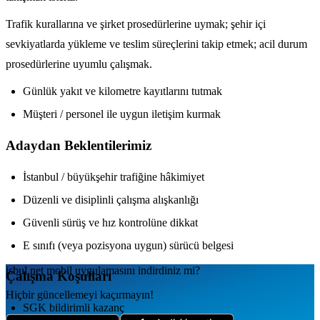
Trafik kurallarına ve şirket prosedürlerine uymak; şehir içi
sevkiyatlarda yükleme ve teslim süreçlerini takip etmek; acil durum
prosedürlerine uyumlu çalışmak.
Günlük yakıt ve kilometre kayıtlarını tutmak
Müşteri / personel ile uygun iletişim kurmak
Adaydan Beklentilerimiz
İstanbul / büyükşehir trafiğine hâkimiyet
Düzenli ve disiplinli çalışma alışkanlığı
Güvenli sürüş ve hız kontrolüne dikkat
E sınıfı (veya pozisyona uygun) sürücü belgesi
isbul.net
mobil uygulamаsını
indirdiniz mi?
Çalışma Koşulları
Hiçbir güncellemeyi kaçırmayın!
SGK bildirimli kazanç