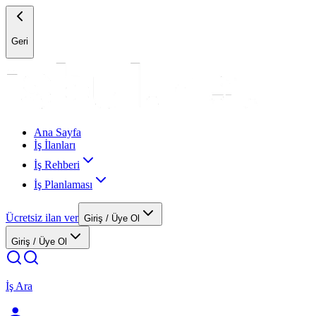
Geri
Ana Sayfa
İş İlanları
İş Rehberi
İş Planlaması
Ücretsiz ilan ver
Giriş / Üye Ol
Giriş / Üye Ol
İş Ara