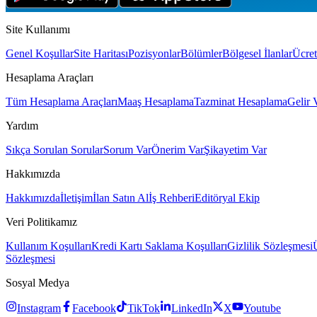
Site Kullanımı
Genel Koşullar
Site Haritası
Pozisyonlar
Bölümler
Bölgesel İlanlar
Ücret
Hesaplama Araçları
Tüm Hesaplama Araçları
Maaş Hesaplama
Tazminat Hesaplama
Gelir 
Yardım
Sıkça Sorulan Sorular
Sorum Var
Önerim Var
Şikayetim Var
Hakkımızda
Hakkımızda
İletişim
İlan Satın Al
İş Rehberi
Editöryal Ekip
Veri Politikamız
Kullanım Koşulları
Kredi Kartı Saklama Koşulları
Gizlilik Sözleşmesi
Sözleşmesi
Sosyal Medya
Instagram
Facebook
TikTok
LinkedIn
X
Youtube