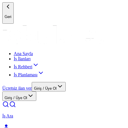
Geri
Ana Sayfa
İş İlanları
İş Rehberi
İş Planlaması
Ücretsiz ilan ver
Giriş / Üye Ol
Giriş / Üye Ol
İş Ara