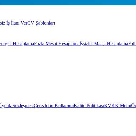
siz İş İlanı Ver
CV Şablonları
Vergisi Hesaplama
Fazla Mesai Hesaplama
İşsizlik Maaşı Hesaplama
Yıl
Üyelik Sözleşmesi
Çerezlerin Kullanımı
Kalite Politikası
KVKK Metni
Ön