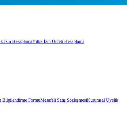
lık İzin Hesaplama
Yıllık İzin Ücreti Hesaplama
 Bilgilendirme Formu
Mesafeli Satış Sözleşmesi
Kurumsal Üyelik