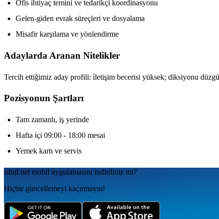
Ofis ihtiyaç temini ve tedarikçi koordinasyonu
Gelen-giden evrak süreçleri ve dosyalama
Misafir karşılama ve yönlendirme
Adaylarda Aranan Nitelikler
Tercih ettiğimiz aday profili: i̇letişim becerisi yüksek; diksiyonu düz
Pozisyonun Şartları
Tam zamanlı, iş yerinde
Hafta içi 09:00 - 18:00 mesai
Yemek kartı ve servis
isbul.net
mobil uygulamаsını
indirdiniz mi?
Hiçbir güncellemeyi kaçırmayın!