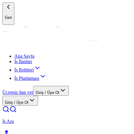
Geri
Ana Sayfa
İş İlanları
İş Rehberi
İş Planlaması
Ücretsiz ilan ver
Giriş / Üye Ol
Giriş / Üye Ol
İş Ara