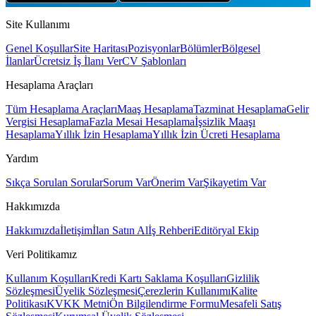
Site Kullanımı
Genel Koşullar
Site Haritası
Pozisyonlar
Bölümler
Bölgesel
İlanlar
Ücretsiz İş İlanı Ver
CV Şablonları
Hesaplama Araçları
Tüm Hesaplama Araçları
Maaş Hesaplama
Tazminat Hesaplama
Gelir
Vergisi Hesaplama
Fazla Mesai Hesaplama
İşsizlik Maaşı
Hesaplama
Yıllık İzin Hesaplama
Yıllık İzin Ücreti Hesaplama
Yardım
Sıkça Sorulan Sorular
Sorum Var
Önerim Var
Şikayetim Var
Hakkımızda
Hakkımızda
İletişim
İlan Satın Al
İş Rehberi
Editöryal Ekip
Veri Politikamız
Kullanım Koşulları
Kredi Kartı Saklama Koşulları
Gizlilik
Sözleşmesi
Üyelik Sözleşmesi
Çerezlerin Kullanımı
Kalite
Politikası
KVKK Metni
Ön Bilgilendirme Formu
Mesafeli Satış