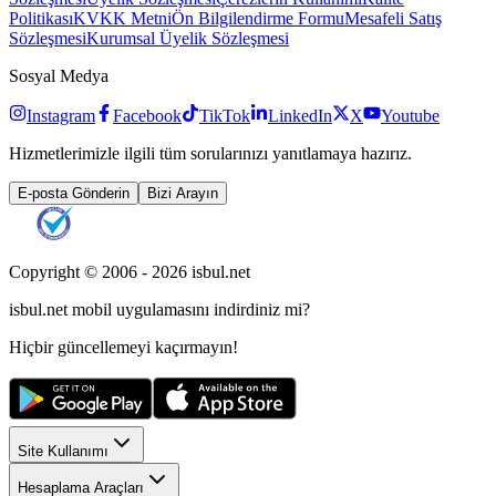
Politikası
KVKK Metni
Ön Bilgilendirme Formu
Mesafeli Satış
Sözleşmesi
Kurumsal Üyelik Sözleşmesi
Sosyal Medya
Instagram
Facebook
TikTok
LinkedIn
X
Youtube
Hizmetlerimizle ilgili tüm sorularınızı yanıtlamaya hazırız.
E-posta Gönderin
Bizi Arayın
Copyright © 2006 -
2026
isbul.net
isbul.net
mobil uygulamasını
indirdiniz mi?
Hiçbir güncellemeyi kaçırmayın!
Site Kullanımı
Hesaplama Araçları