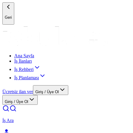
Geri
Ana Sayfa
İş İlanları
İş Rehberi
İş Planlaması
Ücretsiz ilan ver
Giriş / Üye Ol
Giriş / Üye Ol
İş Ara