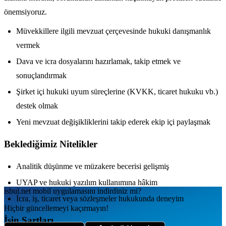
önemsiyoruz.
Müvekkillere ilgili mevzuat çerçevesinde hukuki danışmanlık
vermek
Dava ve icra dosyalarını hazırlamak, takip etmek ve
sonuçlandırmak
Şirket içi hukuki uyum süreçlerine (KVKK, ticaret hukuku vb.)
destek olmak
Yeni mevzuat değişikliklerini takip ederek ekip içi paylaşmak
Beklediğimiz Nitelikler
Analitik düşünme ve müzakere becerisi gelişmiş
UYAP ve hukuki yazılım kullanımına hâkim
isbul.net
mobil uygulamаsını
indirdiniz mi?
İcra, iş, ticaret veya sözleşmeler hukukunda deneyim
Hiçbir güncellemeyi kaçırmayın!
İşin Şartları