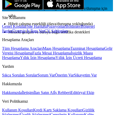
Tam zamanlı, ofis çalışması; gerektiğinde adliye/duruşma için
saha
Site Kullanımı
Hibrit çalışma esnekliği (dava/duruşma yokluğunda)
Genel Koşullar
Site Haritası
Pozisyonlar
Bölümler
Bölgesel
İlanlar
Ücretsiz İş İlanı Ver
CV Şablonları
Mesleki gelişim ve baroya bağlı sertifika destekleri
Hesaplama Araçları
Tüm Hesaplama Araçları
Maaş Hesaplama
Tazminat Hesaplama
Gelir
Vergisi Hesaplama
Fazla Mesai Hesaplama
İşsizlik Maaşı
Hesaplama
Yıllık İzin Hesaplama
Yıllık İzin Ücreti Hesaplama
Yardım
Sıkça Sorulan Sorular
Sorum Var
Önerim Var
Şikayetim Var
Hakkımızda
Hakkımızda
İletişim
İlan Satın Al
İş Rehberi
Editöryal Ekip
Veri Politikamız
Kullanım Koşulları
Kredi Kartı Saklama Koşulları
Gizlilik
Sözleşmesi
Üyelik Sözleşmesi
Çerezlerin Kullanımı
Kalite