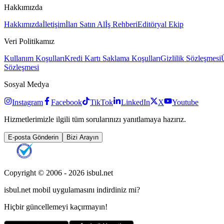
Hakkımızda
Hakkımızda
İletişim
İlan Satın Al
İş Rehberi
Editöryal Ekip
Veri Politikamız
Kullanım Koşulları
Kredi Kartı Saklama Koşulları
Gizlilik Sözleşmesi
Sözleşmesi
Sosyal Medya
Instagram
Facebook
TikTok
LinkedIn
X
Youtube
Hizmetlerimizle ilgili tüm sorularınızı yanıtlamaya hazırız.
E-posta Gönderin
Bizi Arayın
Copyright © 2006 -
2026
isbul.net
isbul.net
mobil uygulamasını
indirdiniz mi?
Hiçbir güncellemeyi kaçırmayın!