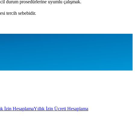
 acil durum prosedürlerine uyumlu çalışmak.
si tercih sebebidir.
lık İzin Hesaplama
Yıllık İzin Ücreti Hesaplama