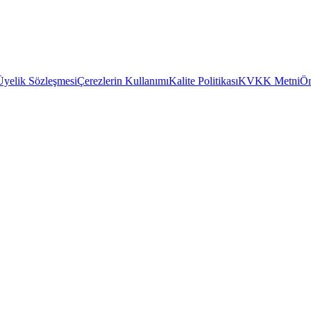
Üyelik Sözleşmesi
Çerezlerin Kullanımı
Kalite Politikası
KVKK Metni
Ön