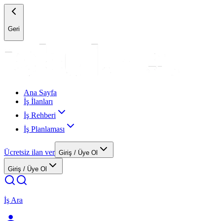
Geri
Ana Sayfa
İş İlanları
İş Rehberi
İş Planlaması
Ücretsiz ilan ver
Giriş / Üye Ol
Giriş / Üye Ol
İş Ara