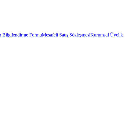
 Bilgilendirme Formu
Mesafeli Satış Sözleşmesi
Kurumsal Üyelik