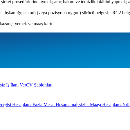
e şirket prosedürlerine uymak; araç bakım ve temizlik takibini yapmak;
a alışkanlığı; e sınıfı (veya pozisyona uygun) sürücü belgesi; sRC2 belge
 kazanç; yemek ve maaş kartı.
siz İş İlanı Ver
CV Şablonları
Vergisi Hesaplama
Fazla Mesai Hesaplama
İşsizlik Maaşı Hesaplama
Yıl