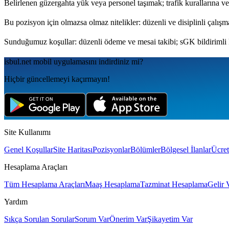
Belirlenen güzergahta yük veya personel taşımak; trafik kurallarına v
Bu pozisyon için olmazsa olmaz nitelikler: düzenli ve disiplinli çalışm
Sunduğumuz koşullar: düzenli ödeme ve mesai takibi; sGK bildirimli
isbul.net
mobil uygulamаsını
indirdiniz mi?
Hiçbir güncellemeyi kaçırmayın!
Site Kullanımı
Genel Koşullar
Site Haritası
Pozisyonlar
Bölümler
Bölgesel İlanlar
Ücret
Hesaplama Araçları
Tüm Hesaplama Araçları
Maaş Hesaplama
Tazminat Hesaplama
Gelir 
Yardım
Sıkça Sorulan Sorular
Sorum Var
Önerim Var
Şikayetim Var