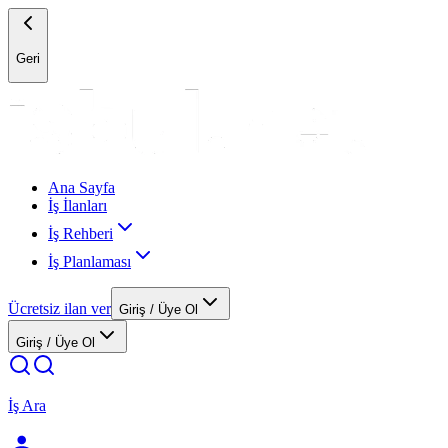
Geri
Ana Sayfa
İş İlanları
İş Rehberi
İş Planlaması
Ücretsiz ilan ver
Giriş / Üye Ol
Giriş / Üye Ol
İş Ara