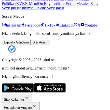
Politikası
KVKK Metni
Ön Bilgilendirme Formu
Mesafeli Satış
Sözleşmesi
Kurumsal Üyelik Sözleşmesi
Sosyal Medya
Instagram
Facebook
TikTok
LinkedIn
X
Youtube
Hizmetlerimizle ilgili tüm sorularınızı yanıtlamaya hazırız.
E-posta Gönderin
Bizi Arayın
Copyright © 2006 -
2026
isbul.net
isbul.net
mobil uygulamasını
indirdiniz mi?
Hiçbir güncellemeyi kaçırmayın!
Site Kullanımı
Hesaplama Araçları