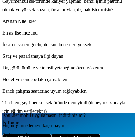
Gayrimenkul sektöründe kariyer yapmak, kendi işinin patronu
olmak ve yüksek kazanç fırsatlarıyla çalışmak ister misin?
Aranan Nitelikler
En az lise mezunu
İnsan ilişkileri güçlü, iletişim becerileri yüksek
Satış ve pazarlamaya ilgi duyan
Dış görünümüne ve temsil yeteneğine özen gösteren
Hedef ve sonuç odaklı çalışabilen
Esnek çalışma saatlerine uyum sağlayabilen
Tercihen gayrimenkul sektöründe deneyimli (deneyimsiz adaylar
için eğitim verilecektir)
isbul.net
mobil uygulamаsını
indirdiniz mi?
İş Tanımı
Hiçbir güncellemeyi kaçırmayın!
Portföy oluşturma ve yönetimi