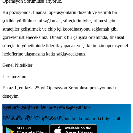
Operasyon Sorumlusu arıyoruz.
Bu pozisyonda, finansal operasyonların düzenli ve verimli bir
şekilde yürütülmesini sağlamak, süreçlerin iyileştirilmesi için
stratejiler geliştirmek ve ekip içi koordinasyonu sağlamak gibi
görevler üstleneceksiniz. Dinamik bir çalışma ortamında, finansal
süreçlerin yönetiminde liderlik yapacak ve şirketimizin operasyonel
hedeflerine ulaşmasına katkı sağlayacaksınız.
Genel Nitelikler
Lise mezunu
En az 1, en fazla 25 yıl Operasyon Sorumlusu pozisyonunda
deneyim
isbul.net
mobil uygulamаsını
indirdiniz mi?
İşyerinde çalışma modeline uyum sağlayabilme
Hiçbir güncellemeyi kaçırmayın!
Finansal süreçler ve operasyon yönetimi konularında bilgi sahibi
Analitik düşünme ve problem çözme yeteneği