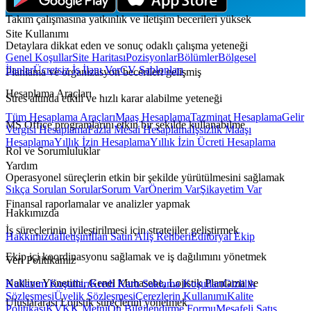
Takım çalışmasına yatkınlık ve iletişim becerileri yüksek
Site Kullanımı
Detaylara dikkat eden ve sonuç odaklı çalışma yeteneği
Genel Koşullar
Site Haritası
Pozisyonlar
Bölümler
Bölgesel
İlanlar
Ücretsiz İş İlanı Ver
CV Şablonları
Planlama ve organizasyon becerileri gelişmiş
Hesaplama Araçları
Stres altında etkili ve hızlı karar alabilme yeteneği
Tüm Hesaplama Araçları
Maaş Hesaplama
Tazminat Hesaplama
Gelir
MS Office programlarını etkin bir şekilde kullanabilme
Vergisi Hesaplama
Fazla Mesai Hesaplama
İşsizlik Maaşı
Hesaplama
Yıllık İzin Hesaplama
Yıllık İzin Ücreti Hesaplama
Rol ve Sorumluluklar
Yardım
Operasyonel süreçlerin etkin bir şekilde yürütülmesini sağlamak
Sıkça Sorulan Sorular
Sorum Var
Önerim Var
Şikayetim Var
Finansal raporlamalar ve analizler yapmak
Hakkımızda
İş süreçlerinin iyileştirilmesi için stratejiler geliştirmek
Hakkımızda
İletişim
İlan Satın Al
İş Rehberi
Editöryal Ekip
Ekip içi koordinasyonu sağlamak ve iş dağılımını yönetmek
Veri Politikamız
Nakliye Yönetimi, Genel Muhasebe, Lojistik Planlama ve
Kullanım Koşulları
Kredi Kartı Saklama Koşulları
Gizlilik
Sözleşmesi
Üyelik Sözleşmesi
Çerezlerin Kullanımı
Kalite
Uluslararası Lojistik süreçlerini yönetmek
Politikası
KVKK Metni
Ön Bilgilendirme Formu
Mesafeli Satış