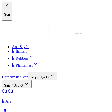
Geri
Ana Sayfa
İş İlanları
İş Rehberi
İş Planlaması
Ücretsiz ilan ver
Giriş / Üye Ol
Giriş / Üye Ol
İş Ara