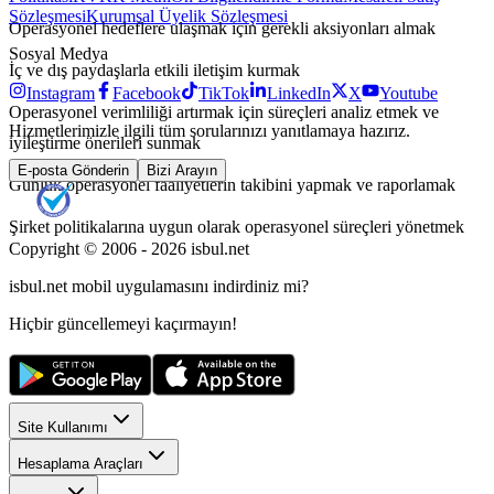
Sözleşmesi
Kurumsal Üyelik Sözleşmesi
Operasyonel hedeflere ulaşmak için gerekli aksiyonları almak
Sosyal Medya
İç ve dış paydaşlarla etkili iletişim kurmak
Instagram
Facebook
TikTok
LinkedIn
X
Youtube
Operasyonel verimliliği artırmak için süreçleri analiz etmek ve
Hizmetlerimizle ilgili tüm sorularınızı yanıtlamaya hazırız.
iyileştirme önerileri sunmak
E-posta Gönderin
Bizi Arayın
Günlük operasyonel faaliyetlerin takibini yapmak ve raporlamak
Şirket politikalarına uygun olarak operasyonel süreçleri yönetmek
Copyright © 2006 -
2026
isbul.net
isbul.net
mobil uygulamasını
indirdiniz mi?
Hiçbir güncellemeyi kaçırmayın!
Site Kullanımı
Hesaplama Araçları