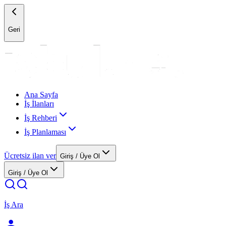
Geri
Ana Sayfa
İş İlanları
İş Rehberi
İş Planlaması
Ücretsiz ilan ver
Giriş / Üye Ol
Giriş / Üye Ol
İş Ara