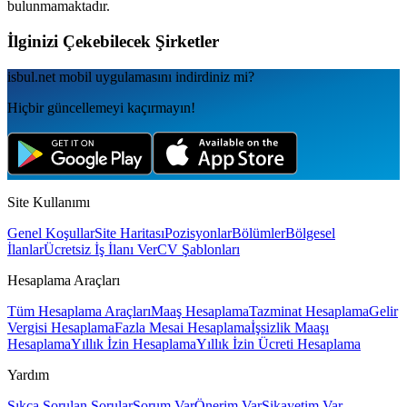
bulunmamaktadır.
İlginizi Çekebilecek Şirketler
isbul.net
mobil uygulamаsını
indirdiniz mi?
Hiçbir güncellemeyi kaçırmayın!
Site Kullanımı
Genel Koşullar
Site Haritası
Pozisyonlar
Bölümler
Bölgesel
İlanlar
Ücretsiz İş İlanı Ver
CV Şablonları
Hesaplama Araçları
Tüm Hesaplama Araçları
Maaş Hesaplama
Tazminat Hesaplama
Gelir
Vergisi Hesaplama
Fazla Mesai Hesaplama
İşsizlik Maaşı
Hesaplama
Yıllık İzin Hesaplama
Yıllık İzin Ücreti Hesaplama
Yardım
Sıkça Sorulan Sorular
Sorum Var
Önerim Var
Şikayetim Var