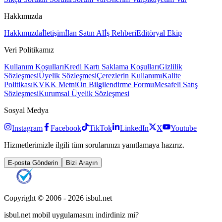
Hakkımızda
Hakkımızda
İletişim
İlan Satın Al
İş Rehberi
Editöryal Ekip
Veri Politikamız
Kullanım Koşulları
Kredi Kartı Saklama Koşulları
Gizlilik
Sözleşmesi
Üyelik Sözleşmesi
Çerezlerin Kullanımı
Kalite
Politikası
KVKK Metni
Ön Bilgilendirme Formu
Mesafeli Satış
Sözleşmesi
Kurumsal Üyelik Sözleşmesi
Sosyal Medya
Instagram
Facebook
TikTok
LinkedIn
X
Youtube
Hizmetlerimizle ilgili tüm sorularınızı yanıtlamaya hazırız.
E-posta Gönderin
Bizi Arayın
Copyright © 2006 -
2026
isbul.net
isbul.net
mobil uygulamasını
indirdiniz mi?