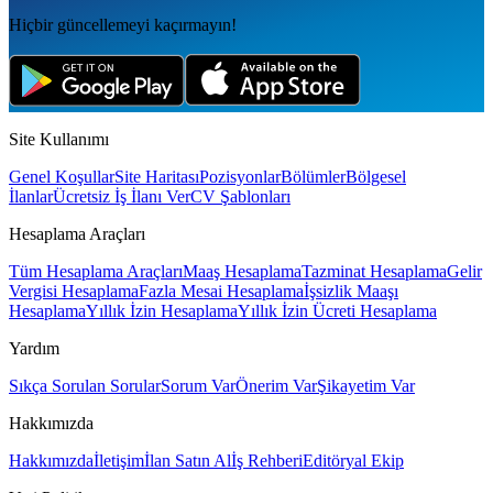
Hiçbir güncellemeyi kaçırmayın!
Site Kullanımı
Genel Koşullar
Site Haritası
Pozisyonlar
Bölümler
Bölgesel
İlanlar
Ücretsiz İş İlanı Ver
CV Şablonları
Hesaplama Araçları
Tüm Hesaplama Araçları
Maaş Hesaplama
Tazminat Hesaplama
Gelir
Vergisi Hesaplama
Fazla Mesai Hesaplama
İşsizlik Maaşı
Hesaplama
Yıllık İzin Hesaplama
Yıllık İzin Ücreti Hesaplama
Yardım
Sıkça Sorulan Sorular
Sorum Var
Önerim Var
Şikayetim Var
Hakkımızda
Hakkımızda
İletişim
İlan Satın Al
İş Rehberi
Editöryal Ekip