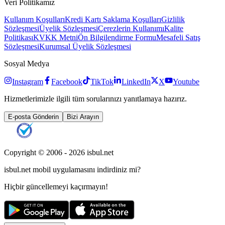
Veri Politikamız
Kullanım Koşulları
Kredi Kartı Saklama Koşulları
Gizlilik
Sözleşmesi
Üyelik Sözleşmesi
Çerezlerin Kullanımı
Kalite
Politikası
KVKK Metni
Ön Bilgilendirme Formu
Mesafeli Satış
Sözleşmesi
Kurumsal Üyelik Sözleşmesi
Sosyal Medya
Instagram
Facebook
TikTok
LinkedIn
X
Youtube
Hizmetlerimizle ilgili tüm sorularınızı yanıtlamaya hazırız.
E-posta Gönderin
Bizi Arayın
Copyright © 2006 -
2026
isbul.net
isbul.net
mobil uygulamasını
indirdiniz mi?
Hiçbir güncellemeyi kaçırmayın!