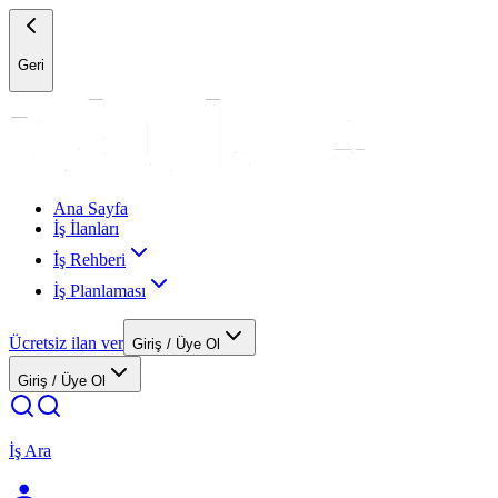
Geri
Ana Sayfa
İş İlanları
İş Rehberi
İş Planlaması
Ücretsiz ilan ver
Giriş / Üye Ol
Giriş / Üye Ol
İş Ara