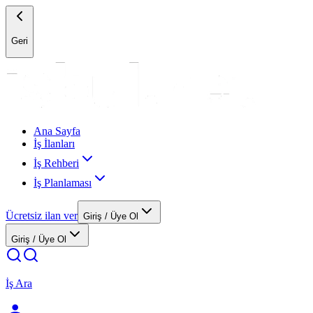
Geri
Ana Sayfa
İş İlanları
İş Rehberi
İş Planlaması
Ücretsiz ilan ver
Giriş / Üye Ol
Giriş / Üye Ol
İş Ara