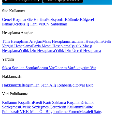
Site Kullanımı
Genel Koşullar
Site Haritası
Pozisyonlar
Bölümler
Bölgesel
İlanlar
Ücretsiz İş İlanı Ver
CV Şablonları
Hesaplama Araçları
Tüm Hesaplama Araçları
Maaş Hesaplama
Tazminat Hesaplama
Gelir
Vergisi Hesaplama
Fazla Mesai Hesaplama
İşsizlik Maaşı
Hesaplama
Yıllık İzin Hesaplama
Yıllık İzin Ücreti Hesaplama
Yardım
Sıkça Sorulan Sorular
Sorum Var
Önerim Var
Şikayetim Var
Hakkımızda
Hakkımızda
İletişim
İlan Satın Al
İş Rehberi
Editöryal Ekip
Veri Politikamız
Kullanım Koşulları
Kredi Kartı Saklama Koşulları
Gizlilik
Sözleşmesi
Üyelik Sözleşmesi
Çerezlerin Kullanımı
Kalite
Politikası
KVKK Metni
Ön Bilgilendirme Formu
Mesafeli Satış