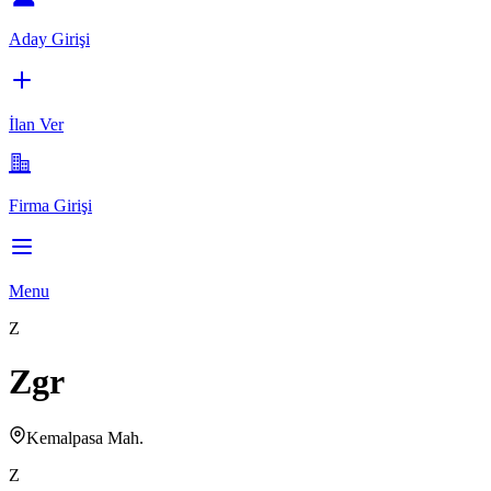
Aday Girişi
İlan Ver
Firma Girişi
Menu
Z
Zgr
Kemalpasa Mah.
Z