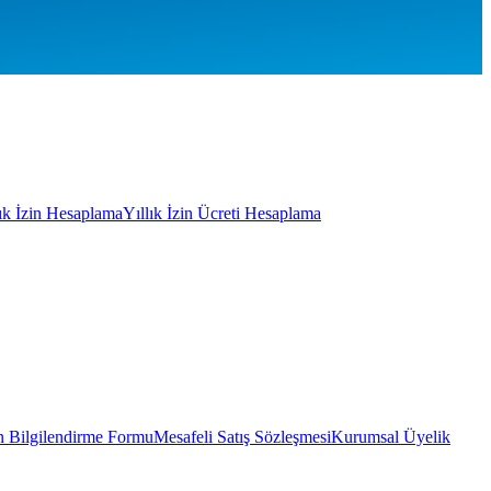
lık İzin Hesaplama
Yıllık İzin Ücreti Hesaplama
 Bilgilendirme Formu
Mesafeli Satış Sözleşmesi
Kurumsal Üyelik