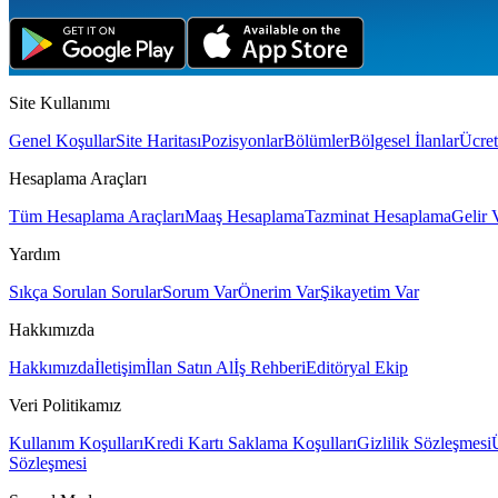
Site Kullanımı
Genel Koşullar
Site Haritası
Pozisyonlar
Bölümler
Bölgesel İlanlar
Ücret
Hesaplama Araçları
Tüm Hesaplama Araçları
Maaş Hesaplama
Tazminat Hesaplama
Gelir 
Yardım
Sıkça Sorulan Sorular
Sorum Var
Önerim Var
Şikayetim Var
Hakkımızda
Hakkımızda
İletişim
İlan Satın Al
İş Rehberi
Editöryal Ekip
Veri Politikamız
Kullanım Koşulları
Kredi Kartı Saklama Koşulları
Gizlilik Sözleşmesi
Sözleşmesi