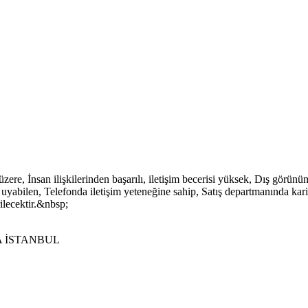
zere, İnsan ilişkilerinden başarılı, iletişim becerisi yüksek, Dış görü
e uyabilen, Telefonda iletişim yeteneğine sahip, Satış departmanında kar
ilecektir.&nbsp;
A İSTANBUL