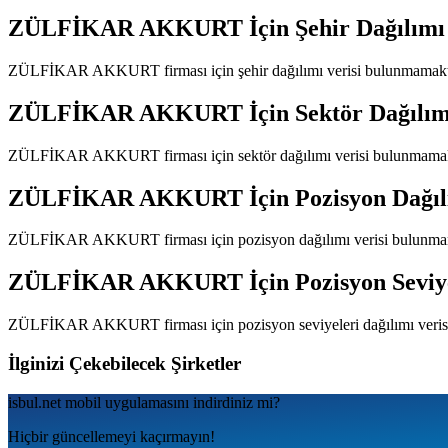
ZÜLFİKAR AKKURT
İçin Şehir Dağılımı
ZÜLFİKAR AKKURT
firması için şehir dağılımı verisi bulunmamakt
ZÜLFİKAR AKKURT
İçin Sektör Dağılım
ZÜLFİKAR AKKURT
firması için sektör dağılımı verisi bulunmama
ZÜLFİKAR AKKURT
İçin Pozisyon Dağı
ZÜLFİKAR AKKURT
firması için pozisyon dağılımı verisi bulunma
ZÜLFİKAR AKKURT
İçin Pozisyon Seviy
ZÜLFİKAR AKKURT
firması için pozisyon seviyeleri dağılımı ver
İlginizi Çekebilecek Şirketler
isbul.net
mobil uygulamаsını
indirdiniz mi?
Hiçbir güncellemeyi kaçırmayın!