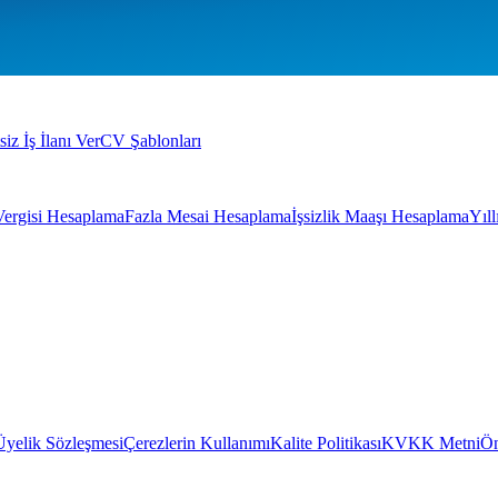
siz İş İlanı Ver
CV Şablonları
Vergisi Hesaplama
Fazla Mesai Hesaplama
İşsizlik Maaşı Hesaplama
Yıl
Üyelik Sözleşmesi
Çerezlerin Kullanımı
Kalite Politikası
KVKK Metni
Ön