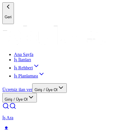
Geri
Ana Sayfa
İş İlanları
İş Rehberi
İş Planlaması
Ücretsiz ilan ver
Giriş / Üye Ol
Giriş / Üye Ol
İş Ara