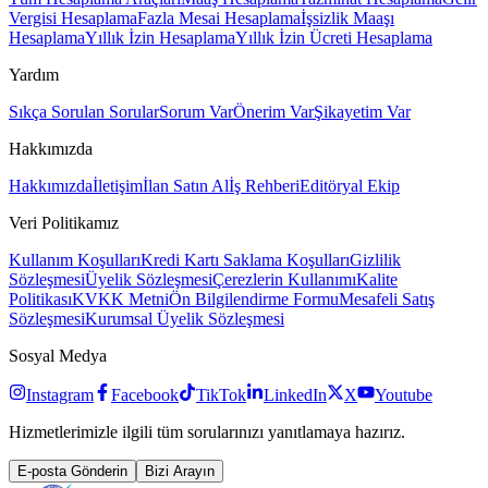
Vergisi Hesaplama
Fazla Mesai Hesaplama
İşsizlik Maaşı
Hesaplama
Yıllık İzin Hesaplama
Yıllık İzin Ücreti Hesaplama
Yardım
Sıkça Sorulan Sorular
Sorum Var
Önerim Var
Şikayetim Var
Hakkımızda
Hakkımızda
İletişim
İlan Satın Al
İş Rehberi
Editöryal Ekip
Veri Politikamız
Kullanım Koşulları
Kredi Kartı Saklama Koşulları
Gizlilik
Sözleşmesi
Üyelik Sözleşmesi
Çerezlerin Kullanımı
Kalite
Politikası
KVKK Metni
Ön Bilgilendirme Formu
Mesafeli Satış
Sözleşmesi
Kurumsal Üyelik Sözleşmesi
Sosyal Medya
Instagram
Facebook
TikTok
LinkedIn
X
Youtube
Hizmetlerimizle ilgili tüm sorularınızı yanıtlamaya hazırız.
E-posta Gönderin
Bizi Arayın