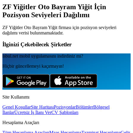
ZF Yiğitler Oto Bayram Yiğit
İçin
Pozisyon Seviyeleri Dağılımı
ZF Yiğitler Oto Bayram Yiğit
firması için pozisyon seviyeleri
dağılımı verisi bulunmamaktadır.
İlginizi Çekebilecek Şirketler
isbul.net
mobil uygulamаsını
indirdiniz mi?
Hiçbir güncellemeyi kaçırmayın!
Site Kullanımı
Genel Koşullar
Site Haritası
Pozisyonlar
Bölümler
Bölgesel
İlanlar
Ücretsiz İş İlanı Ver
CV Şablonları
Hesaplama Araçları
Tüm Hesaplama Araçları
Maaş Hesaplama
Tazminat Hesaplama
Gelir