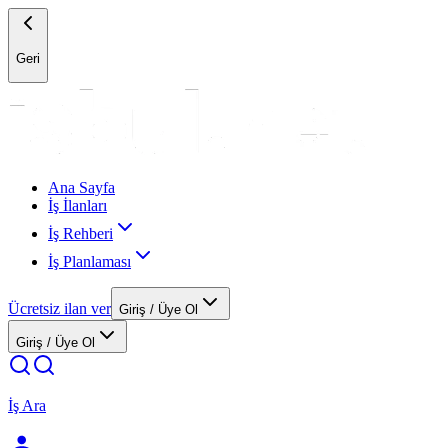
Geri
Ana Sayfa
İş İlanları
İş Rehberi
İş Planlaması
Ücretsiz ilan ver
Giriş / Üye Ol
Giriş / Üye Ol
İş Ara