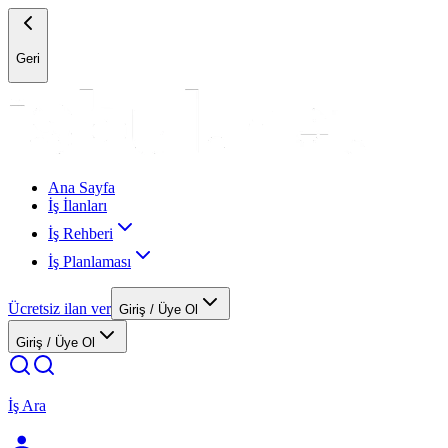
Geri
Ana Sayfa
İş İlanları
İş Rehberi
İş Planlaması
Ücretsiz ilan ver
Giriş / Üye Ol
Giriş / Üye Ol
İş Ara