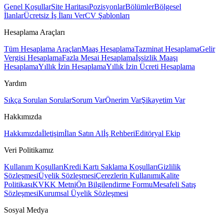
Genel Koşullar
Site Haritası
Pozisyonlar
Bölümler
Bölgesel
İlanlar
Ücretsiz İş İlanı Ver
CV Şablonları
Hesaplama Araçları
Tüm Hesaplama Araçları
Maaş Hesaplama
Tazminat Hesaplama
Gelir
Vergisi Hesaplama
Fazla Mesai Hesaplama
İşsizlik Maaşı
Hesaplama
Yıllık İzin Hesaplama
Yıllık İzin Ücreti Hesaplama
Yardım
Sıkça Sorulan Sorular
Sorum Var
Önerim Var
Şikayetim Var
Hakkımızda
Hakkımızda
İletişim
İlan Satın Al
İş Rehberi
Editöryal Ekip
Veri Politikamız
Kullanım Koşulları
Kredi Kartı Saklama Koşulları
Gizlilik
Sözleşmesi
Üyelik Sözleşmesi
Çerezlerin Kullanımı
Kalite
Politikası
KVKK Metni
Ön Bilgilendirme Formu
Mesafeli Satış
Sözleşmesi
Kurumsal Üyelik Sözleşmesi
Sosyal Medya