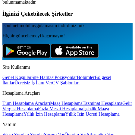
bulunmamaktadır.
İlginizi Çekebilecek Şirketler
isbul.net
mobil uygulamаsını
indirdiniz mi?
Hiçbir güncellemeyi kaçırmayın!
Site Kullanımı
Genel Koşullar
Site Haritası
Pozisyonlar
Bölümler
Bölgesel
İlanlar
Ücretsiz İş İlanı Ver
CV Şablonları
Hesaplama Araçları
Tüm Hesaplama Araçları
Maaş Hesaplama
Tazminat Hesaplama
Gelir
Vergisi Hesaplama
Fazla Mesai Hesaplama
İşsizlik Maaşı
Hesaplama
Yıllık İzin Hesaplama
Yıllık İzin Ücreti Hesaplama
Yardım
Sıkça Sorulan Sorular
Sorum Var
Önerim Var
Şikayetim Var