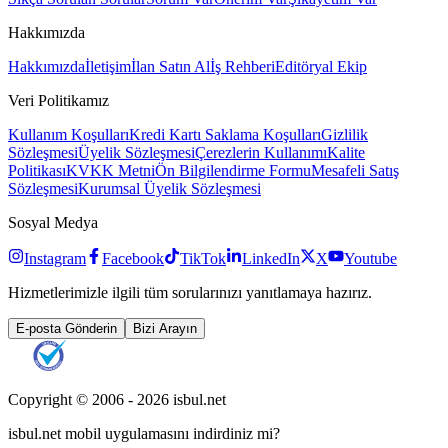
Hakkımızda
Hakkımızda
İletişim
İlan Satın Al
İş Rehberi
Editöryal Ekip
Veri Politikamız
Kullanım Koşulları
Kredi Kartı Saklama Koşulları
Gizlilik
Sözleşmesi
Üyelik Sözleşmesi
Çerezlerin Kullanımı
Kalite
Politikası
KVKK Metni
Ön Bilgilendirme Formu
Mesafeli Satış
Sözleşmesi
Kurumsal Üyelik Sözleşmesi
Sosyal Medya
Instagram
Facebook
TikTok
LinkedIn
X
Youtube
Hizmetlerimizle ilgili tüm sorularınızı yanıtlamaya hazırız.
E-posta Gönderin
Bizi Arayın
Copyright © 2006 -
2026
isbul.net
isbul.net
mobil uygulamasını
indirdiniz mi?