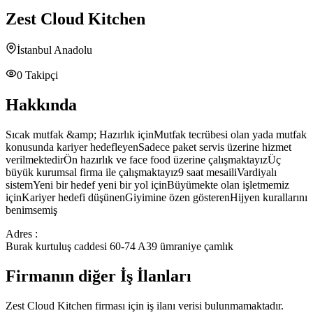
Zest Cloud Kitchen
İstanbul Anadolu
0
Takipçi
Hakkında
Sıcak mutfak &amp; Hazırlık içinMutfak tecrübesi olan yada mutfak
konusunda kariyer hedefleyenSadece paket servis üzerine hizmet
verilmektedirÖn hazırlık ve face food üzerine çalışmaktayızÜç
büyük kurumsal firma ile çalışmaktayız9 saat mesailiVardiyalı
sistemYeni bir hedef yeni bir yol içinBüyümekte olan işletmemiz
içinKariyer hedefi düşünenGiyimine özen gösterenHijyen kurallarını
benimsemiş
Adres :
Burak kurtuluş caddesi 60-74 A39 ümraniye çamlık
Firmanın diğer İş İlanları
Zest Cloud Kitchen
firması için iş ilanı verisi bulunmamaktadır.