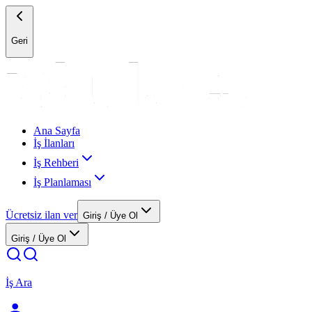
Geri
Ana Sayfa
İş İlanları
İş Rehberi
İş Planlaması
Ücretsiz ilan ver
Giriş / Üye Ol
Giriş / Üye Ol
İş Ara