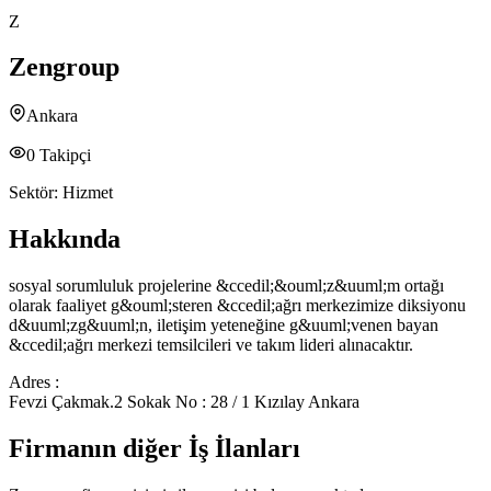
Z
Zengroup
Ankara
0
Takipçi
Sektör:
Hizmet
Hakkında
sosyal sorumluluk projelerine &ccedil;&ouml;z&uuml;m ortağı
olarak faaliyet g&ouml;steren &ccedil;ağrı merkezimize diksiyonu
d&uuml;zg&uuml;n, iletişim yeteneğine g&uuml;venen bayan
&ccedil;ağrı merkezi temsilcileri ve takım lideri alınacaktır.
Adres :
Fevzi Çakmak.2 Sokak No : 28 / 1 Kızılay Ankara
Firmanın diğer İş İlanları