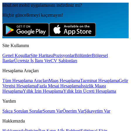
isbul.net
mobil uygulamаsını
indirdiniz mi?
Hiçbir güncellemeyi kaçırmayın!
Site Kullanımı
Genel Koşullar
Site Haritası
Pozisyonlar
Bölümler
Bölgesel
İlanlar
Ücretsiz İş İlanı Ver
CV Şablonları
Hesaplama Araçları
Tüm Hesaplama Araçları
Maaş Hesaplama
Tazminat Hesaplama
Gelir
Vergisi Hesaplama
Fazla Mesai Hesaplama
İşsizlik Maaşı
Hesaplama
Yıllık İzin Hesaplama
Yıllık İzin Ücreti Hesaplama
Yardım
Sıkça Sorulan Sorular
Sorum Var
Önerim Var
Şikayetim Var
Hakkımızda
Hakkımızda
İletişim
İlan Satın Al
İş Rehberi
Editöryal Ekip