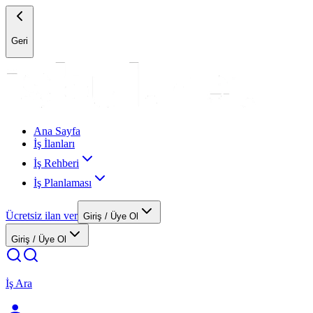
Geri
Ana Sayfa
İş İlanları
İş Rehberi
İş Planlaması
Ücretsiz ilan ver
Giriş / Üye Ol
Giriş / Üye Ol
İş Ara