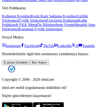
Veri Politikamız
Kullanım Koşulları
Kredi Kartı Saklama Koşulları
Gizlilik
Sözleşmesi
Üyelik Sözleşmesi
Çerezlerin Kullanımı
Kalite
Politikası
KVKK Metni
Ön Bilgilendirme Formu
Mesafeli Satış
Sözleşmesi
Kurumsal Üyelik Sözleşmesi
Sosyal Medya
Instagram
Facebook
TikTok
LinkedIn
X
Youtube
Hizmetlerimizle ilgili tüm sorularınızı yanıtlamaya hazırız.
E-posta Gönderin
Bizi Arayın
Copyright © 2006 -
2026
isbul.net
isbul.net
mobil uygulamasını
indirdiniz mi?
Hiçbir güncellemeyi kaçırmayın!