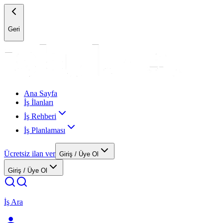
Geri
Ana Sayfa
İş İlanları
İş Rehberi
İş Planlaması
Ücretsiz ilan ver
Giriş / Üye Ol
Giriş / Üye Ol
İş Ara