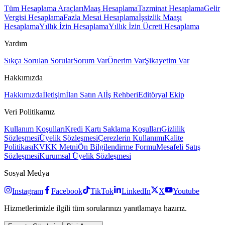
Tüm Hesaplama Araçları
Maaş Hesaplama
Tazminat Hesaplama
Gelir
Vergisi Hesaplama
Fazla Mesai Hesaplama
İşsizlik Maaşı
Hesaplama
Yıllık İzin Hesaplama
Yıllık İzin Ücreti Hesaplama
Yardım
Sıkça Sorulan Sorular
Sorum Var
Önerim Var
Şikayetim Var
Hakkımızda
Hakkımızda
İletişim
İlan Satın Al
İş Rehberi
Editöryal Ekip
Veri Politikamız
Kullanım Koşulları
Kredi Kartı Saklama Koşulları
Gizlilik
Sözleşmesi
Üyelik Sözleşmesi
Çerezlerin Kullanımı
Kalite
Politikası
KVKK Metni
Ön Bilgilendirme Formu
Mesafeli Satış
Sözleşmesi
Kurumsal Üyelik Sözleşmesi
Sosyal Medya
Instagram
Facebook
TikTok
LinkedIn
X
Youtube
Hizmetlerimizle ilgili tüm sorularınızı yanıtlamaya hazırız.