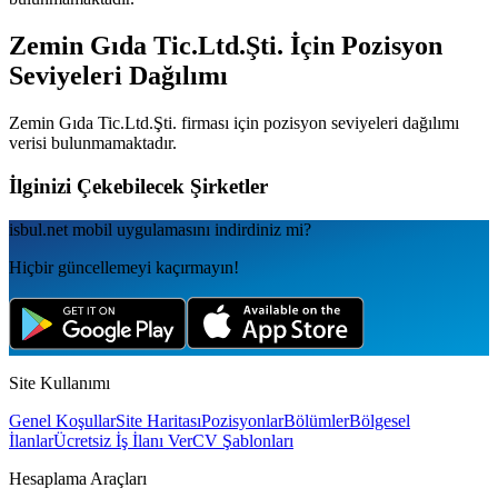
Zemin Gıda Tic.Ltd.Şti.
İçin Pozisyon
Seviyeleri Dağılımı
Zemin Gıda Tic.Ltd.Şti.
firması için pozisyon seviyeleri dağılımı
verisi bulunmamaktadır.
İlginizi Çekebilecek Şirketler
isbul.net
mobil uygulamаsını
indirdiniz mi?
Hiçbir güncellemeyi kaçırmayın!
Site Kullanımı
Genel Koşullar
Site Haritası
Pozisyonlar
Bölümler
Bölgesel
İlanlar
Ücretsiz İş İlanı Ver
CV Şablonları
Hesaplama Araçları