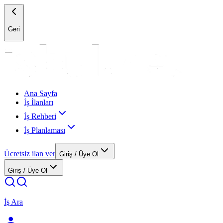
Geri
Ana Sayfa
İş İlanları
İş Rehberi
İş Planlaması
Ücretsiz ilan ver
Giriş / Üye Ol
Giriş / Üye Ol
İş Ara