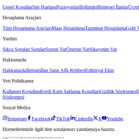
Genel Koşullar
Site Haritası
Pozisyonlar
Bölümler
Bölgesel İlanlar
Ücret
Hesaplama Araçları
Tüm Hesaplama Araçları
Maaş Hesaplama
Tazminat Hesaplama
Gelir 
Yardım
Sıkça Sorulan Sorular
Sorum Var
Önerim Var
Şikayetim Var
Hakkımızda
Hakkımızda
İletişim
İlan Satın Al
İş Rehberi
Editöryal Ekip
Veri Politikamız
Kullanım Koşulları
Kredi Kartı Saklama Koşulları
Gizlilik Sözleşmesi
Sözleşmesi
Sosyal Medya
Instagram
Facebook
TikTok
LinkedIn
X
Youtube
Hizmetlerimizle ilgili tüm sorularınızı yanıtlamaya hazırız.