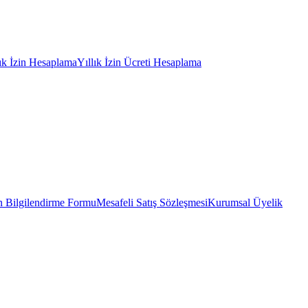
lık İzin Hesaplama
Yıllık İzin Ücreti Hesaplama
 Bilgilendirme Formu
Mesafeli Satış Sözleşmesi
Kurumsal Üyelik