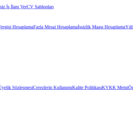
siz İş İlanı Ver
CV Şablonları
Vergisi Hesaplama
Fazla Mesai Hesaplama
İşsizlik Maaşı Hesaplama
Yıl
Üyelik Sözleşmesi
Çerezlerin Kullanımı
Kalite Politikası
KVKK Metni
Ön