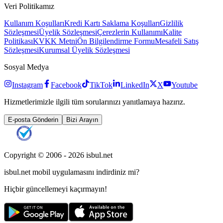
Veri Politikamız
Kullanım Koşulları
Kredi Kartı Saklama Koşulları
Gizlilik
Sözleşmesi
Üyelik Sözleşmesi
Çerezlerin Kullanımı
Kalite
Politikası
KVKK Metni
Ön Bilgilendirme Formu
Mesafeli Satış
Sözleşmesi
Kurumsal Üyelik Sözleşmesi
Sosyal Medya
Instagram
Facebook
TikTok
LinkedIn
X
Youtube
Hizmetlerimizle ilgili tüm sorularınızı yanıtlamaya hazırız.
E-posta Gönderin
Bizi Arayın
Copyright © 2006 -
2026
isbul.net
isbul.net
mobil uygulamasını
indirdiniz mi?
Hiçbir güncellemeyi kaçırmayın!