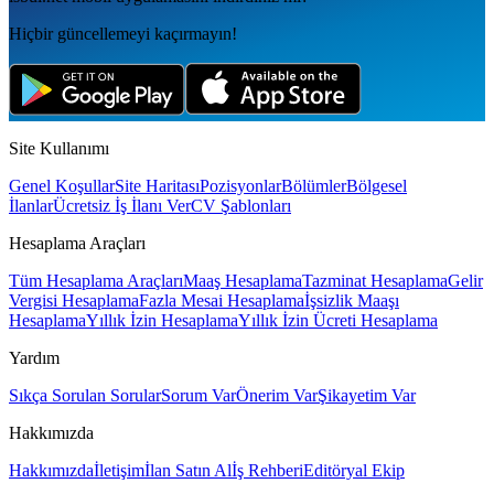
Hiçbir güncellemeyi kaçırmayın!
Site Kullanımı
Genel Koşullar
Site Haritası
Pozisyonlar
Bölümler
Bölgesel
İlanlar
Ücretsiz İş İlanı Ver
CV Şablonları
Hesaplama Araçları
Tüm Hesaplama Araçları
Maaş Hesaplama
Tazminat Hesaplama
Gelir
Vergisi Hesaplama
Fazla Mesai Hesaplama
İşsizlik Maaşı
Hesaplama
Yıllık İzin Hesaplama
Yıllık İzin Ücreti Hesaplama
Yardım
Sıkça Sorulan Sorular
Sorum Var
Önerim Var
Şikayetim Var
Hakkımızda
Hakkımızda
İletişim
İlan Satın Al
İş Rehberi
Editöryal Ekip