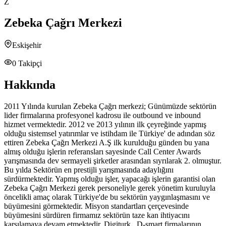
Z
Zebeka Çağrı Merkezi
Eskişehir
0
Takipçi
Hakkında
2011 Yılında kurulan Zebeka Çağrı merkezi; Günümüzde sektörün
lider firmalarına profesyonel kadrosu ile outbound ve inbound
hizmet vermektedir. 2012 ve 2013 yılının ilk çeyreğinde yapmış
olduğu sistemsel yatırımlar ve istihdam ile Türkiye' de adından söz
ettiren Zebeka Çağrı Merkezi A.Ş ilk kurulduğu günden bu yana
almış olduğu işlerin referansları sayesinde Call Center Awards
yarışmasında dev sermayeli şirketler arasından sıyrılarak 2. olmuştur.
Bu yılda Sektörün en prestijli yarışmasında adaylığını
sürdürmektedir. Yapmış olduğu işler, yapacağı işlerin garantisi olan
Zebeka Çağrı Merkezi gerek personeliyle gerek yönetim kuruluyla
öncelikli amaç olarak Türkiye'de bu sektörün yaygınlaşmasını ve
büyümesini görmektedir. Misyon standartları çerçevesinde
büyümesini sürdüren firmamız sektörün taze kan ihtiyacını
karşılamaya devam etmektedir. Digiturk , D-smart firmalarının