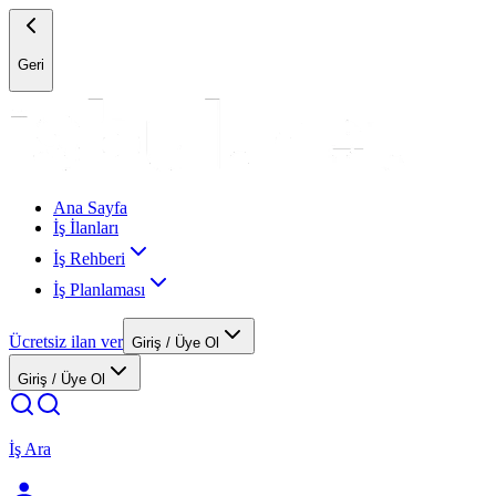
Geri
Ana Sayfa
İş İlanları
İş Rehberi
İş Planlaması
Ücretsiz ilan ver
Giriş / Üye Ol
Giriş / Üye Ol
İş Ara