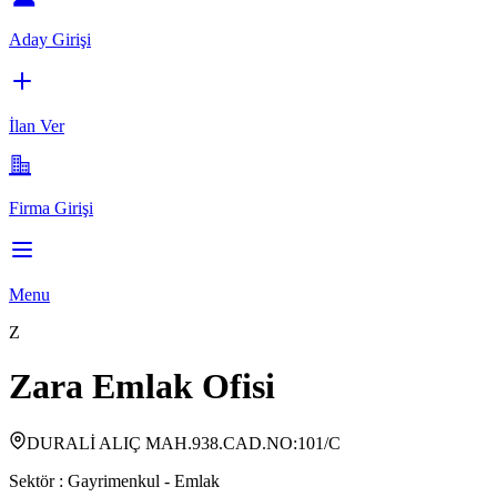
Aday Girişi
İlan Ver
Firma Girişi
Menu
Z
Zara Emlak Ofisi
DURALİ ALIÇ MAH.938.CAD.NO:101/C
Sektör :
Gayrimenkul - Emlak