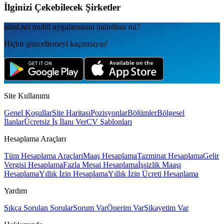
İlginizi Çekebilecek Şirketler
isbul.net
mobil uygulamаsını
indirdiniz mi?
Hiçbir güncellemeyi kaçırmayın!
Site Kullanımı
Genel Koşullar
Site Haritası
Pozisyonlar
Bölümler
Bölgesel
İlanlar
Ücretsiz İş İlanı Ver
CV Şablonları
Hesaplama Araçları
Tüm Hesaplama Araçları
Maaş Hesaplama
Tazminat Hesaplama
Gelir
Vergisi Hesaplama
Fazla Mesai Hesaplama
İşsizlik Maaşı
Hesaplama
Yıllık İzin Hesaplama
Yıllık İzin Ücreti Hesaplama
Yardım
Sıkça Sorulan Sorular
Sorum Var
Önerim Var
Şikayetim Var