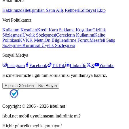
Hakkımızda
Hakkımızda
İletişim
İlan Satın Al
İş Rehberi
Editöryal Ekip
Veri Politikamız
Kullanım Koşulları
Kredi Kartı Saklama Koşulları
Gizlilik
Sözleşmesi
Üyelik Sözleşmesi
Çerezlerin Kullanımı
Kalite
Politikası
KVKK Metni
Ön Bilgilendirme Formu
Mesafeli Satış
Sözleşmesi
Kurumsal Üyelik Sözleşmesi
Sosyal Medya
Instagram
Facebook
TikTok
LinkedIn
X
Youtube
Hizmetlerimizle ilgili tüm sorularınızı yanıtlamaya hazırız.
E-posta Gönderin
Bizi Arayın
Copyright © 2006 -
2026
isbul.net
isbul.net
mobil uygulamasını
indirdiniz mi?
Hiçbir güncellemeyi kaçırmayın!