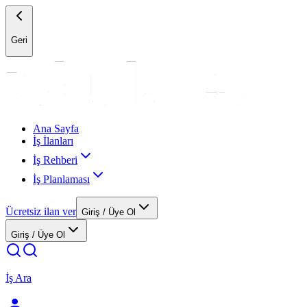
Geri
Ana Sayfa
İş İlanları
İş Rehberi
İş Planlaması
Ücretsiz ilan ver
Giriş / Üye Ol
Giriş / Üye Ol
İş Ara