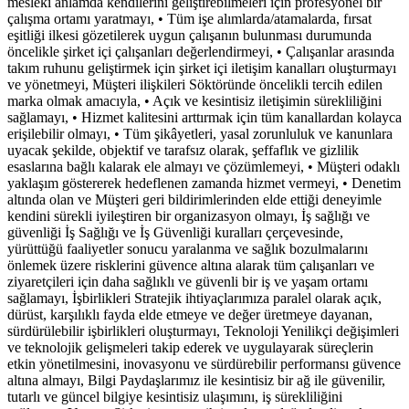
mesleki anlamda kendilerini geliştirebilmeleri için profesyonel bir
çalışma ortamı yaratmayı, • Tüm işe alımlarda/atamalarda, fırsat
eşitliği ilkesi gözetilerek uygun çalışanın bulunması durumunda
öncelikle şirket içi çalışanları değerlendirmeyi, • Çalışanlar arasında
takım ruhunu geliştirmek için şirket içi iletişim kanalları oluşturmayı
ve yönetmeyi, Müşteri ilişkileri Söktöründe öncelikli tercih edilen
marka olmak amacıyla, • Açık ve kesintisiz iletişimin sürekliliğini
sağlamayı, • Hizmet kalitesini arttırmak için tüm kanallardan kolayca
erişilebilir olmayı, • Tüm şikâyetleri, yasal zorunluluk ve kanunlara
uyacak şekilde, objektif ve tarafsız olarak, şeffaflık ve gizlilik
esaslarına bağlı kalarak ele almayı ve çözümlemeyi, • Müşteri odaklı
yaklaşım göstererek hedeflenen zamanda hizmet vermeyi, • Denetim
altında olan ve Müşteri geri bildirimlerinden elde ettiği deneyimle
kendini sürekli iyileştiren bir organizasyon olmayı, İş sağlığı ve
güvenliği İş Sağlığı ve İş Güvenliği kuralları çerçevesinde,
yürüttüğü faaliyetler sonucu yaralanma ve sağlık bozulmalarını
önlemek üzere risklerini güvence altına alarak tüm çalışanları ve
ziyaretçileri için daha sağlıklı ve güvenli bir iş ve yaşam ortamı
sağlamayı, İşbirlikleri Stratejik ihtiyaçlarımıza paralel olarak açık,
dürüst, karşılıklı fayda elde etmeye ve değer üretmeye dayanan,
sürdürülebilir işbirlikleri oluşturmayı, Teknoloji Yenilikçi değişimleri
ve teknolojik gelişmeleri takip ederek ve uygulayarak süreçlerin
etkin yönetilmesini, inovasyonu ve sürdürebilir performansı güvence
altına almayı, Bilgi Paydaşlarımız ile kesintisiz bir ağ ile güvenilir,
tutarlı ve güncel bilgiye kesintisiz ulaşımını, iş sürekliliğini