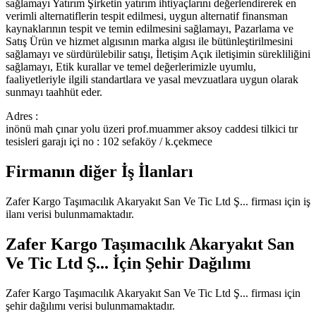
sağlamayı Yatırım Şirketin yatırım ihtiyaçlarını değerlendirerek en
verimli alternatiflerin tespit edilmesi, uygun alternatif finansman
kaynaklarının tespit ve temin edilmesini sağlamayı, Pazarlama ve
Satış Ürün ve hizmet algısının marka algısı ile bütünleştirilmesini
sağlamayı ve sürdürülebilir satışı, İletişim Açık iletişimin sürekliliğini
sağlamayı, Etik kurallar ve temel değerlerimizle uyumlu,
faaliyetleriyle ilgili standartlara ve yasal mevzuatlara uygun olarak
sunmayı taahhüt eder.
Adres :
inönü mah çınar yolu üzeri prof.muammer aksoy caddesi tilkici tır
tesisleri garajı içi no : 102 sefaköy / k.çekmece
Firmanın diğer İş İlanları
Zafer Kargo Taşımacılık Akaryakıt San Ve Tic Ltd Ş...
firması için iş
ilanı verisi bulunmamaktadır.
Zafer Kargo Taşımacılık Akaryakıt San
Ve Tic Ltd Ş...
İçin Şehir Dağılımı
Zafer Kargo Taşımacılık Akaryakıt San Ve Tic Ltd Ş...
firması için
şehir dağılımı verisi bulunmamaktadır.