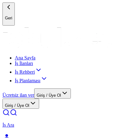
Geri
Ana Sayfa
İş İlanları
İş Rehberi
İş Planlaması
Ücretsiz ilan ver
Giriş / Üye Ol
Giriş / Üye Ol
İş Ara