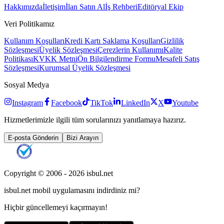
Hakkımızda
İletişim
İlan Satın Al
İş Rehberi
Editöryal Ekip
Veri Politikamız
Kullanım Koşulları
Kredi Kartı Saklama Koşulları
Gizlilik
Sözleşmesi
Üyelik Sözleşmesi
Çerezlerin Kullanımı
Kalite
Politikası
KVKK Metni
Ön Bilgilendirme Formu
Mesafeli Satış
Sözleşmesi
Kurumsal Üyelik Sözleşmesi
Sosyal Medya
Instagram
Facebook
TikTok
LinkedIn
X
Youtube
Hizmetlerimizle ilgili tüm sorularınızı yanıtlamaya hazırız.
E-posta Gönderin
Bizi Arayın
Copyright © 2006 -
2026
isbul.net
isbul.net
mobil uygulamasını
indirdiniz mi?
Hiçbir güncellemeyi kaçırmayın!