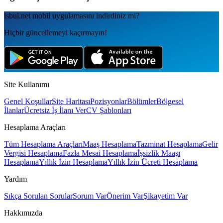
isbul.net
mobil uygulamаsını
indirdiniz mi?
Hiçbir güncellemeyi kaçırmayın!
Site Kullanımı
Genel Koşullar
Site Haritası
Pozisyonlar
Bölümler
Bölgesel
İlanlar
Ücretsiz İş İlanı Ver
CV Şablonları
Hesaplama Araçları
Tüm Hesaplama Araçları
Maaş Hesaplama
Tazminat Hesaplama
Gelir
Vergisi Hesaplama
Fazla Mesai Hesaplama
İşsizlik Maaşı
Hesaplama
Yıllık İzin Hesaplama
Yıllık İzin Ücreti Hesaplama
Yardım
Sıkça Sorulan Sorular
Sorum Var
Önerim Var
Şikayetim Var
Hakkımızda