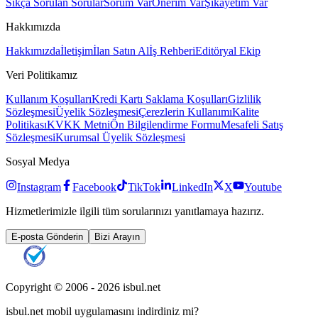
Sıkça Sorulan Sorular
Sorum Var
Önerim Var
Şikayetim Var
Hakkımızda
Hakkımızda
İletişim
İlan Satın Al
İş Rehberi
Editöryal Ekip
Veri Politikamız
Kullanım Koşulları
Kredi Kartı Saklama Koşulları
Gizlilik
Sözleşmesi
Üyelik Sözleşmesi
Çerezlerin Kullanımı
Kalite
Politikası
KVKK Metni
Ön Bilgilendirme Formu
Mesafeli Satış
Sözleşmesi
Kurumsal Üyelik Sözleşmesi
Sosyal Medya
Instagram
Facebook
TikTok
LinkedIn
X
Youtube
Hizmetlerimizle ilgili tüm sorularınızı yanıtlamaya hazırız.
E-posta Gönderin
Bizi Arayın
Copyright © 2006 -
2026
isbul.net
isbul.net
mobil uygulamasını
indirdiniz mi?