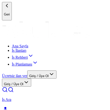
Geri
Ana Sayfa
İş İlanları
İş Rehberi
İş Planlaması
Ücretsiz ilan ver
Giriş / Üye Ol
Giriş / Üye Ol
İş Ara