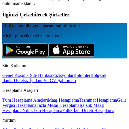
bulunmamaktadır.
İlginizi Çekebilecek Şirketler
isbul.net
mobil uygulamаsını
indirdiniz mi?
Hiçbir güncellemeyi kaçırmayın!
Site Kullanımı
Genel Koşullar
Site Haritası
Pozisyonlar
Bölümler
Bölgesel
İlanlar
Ücretsiz İş İlanı Ver
CV Şablonları
Hesaplama Araçları
Tüm Hesaplama Araçları
Maaş Hesaplama
Tazminat Hesaplama
Gelir
Vergisi Hesaplama
Fazla Mesai Hesaplama
İşsizlik Maaşı
Hesaplama
Yıllık İzin Hesaplama
Yıllık İzin Ücreti Hesaplama
Yardım