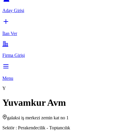
Aday Girişi
İlan Ver
Firma Girişi
Menu
Y
Yuvamkur Avm
galaksi iş merkezi zemin kat no 1
Sektör :
Perakendecilik - Toptancılık