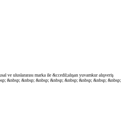
sal ve uluslararası marka ile &ccedil;alışan yuvamkur alışveriş
p; &nbsp; &nbsp; &nbsp; &nbsp; &nbsp; &nbsp; &nbsp; &nbsp; &nbsp;