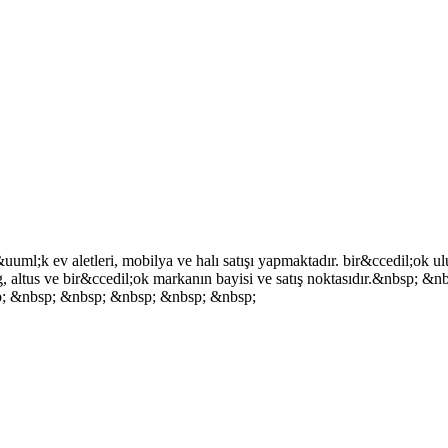
ml;k ev aletleri, mobilya ve halı satışı yapmaktadır. bir&ccedil;ok ulu
ndig, altus ve bir&ccedil;ok markanın bayisi ve satış noktasıdır.&nbs
; &nbsp; &nbsp; &nbsp; &nbsp; &nbsp;