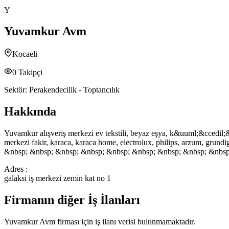
Y
Yuvamkur Avm
Kocaeli
0
Takipçi
Sektör:
Perakendecilik - Toptancılık
Hakkında
Yuvamkur alışveriş merkezi ev tekstili, beyaz eşya, k&uuml;&ccedil;&uu
merkezi fakir, karaca, karaca home, electrolux, philips, arzum, gru
&nbsp; &nbsp; &nbsp; &nbsp; &nbsp; &nbsp; &nbsp; &nbsp; &nbsp
Adres :
galaksi iş merkezi zemin kat no 1
Firmanın diğer İş İlanları
Yuvamkur Avm
firması için iş ilanı verisi bulunmamaktadır.