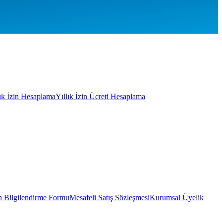
lık İzin Hesaplama
Yıllık İzin Ücreti Hesaplama
 Bilgilendirme Formu
Mesafeli Satış Sözleşmesi
Kurumsal Üyelik