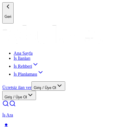
Geri
Ana Sayfa
İş İlanları
İş Rehberi
İş Planlaması
Ücretsiz ilan ver
Giriş / Üye Ol
Giriş / Üye Ol
İş Ara