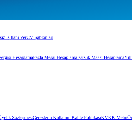
siz İş İlanı Ver
CV Şablonları
Vergisi Hesaplama
Fazla Mesai Hesaplama
İşsizlik Maaşı Hesaplama
Yıl
Üyelik Sözleşmesi
Çerezlerin Kullanımı
Kalite Politikası
KVKK Metni
Ön