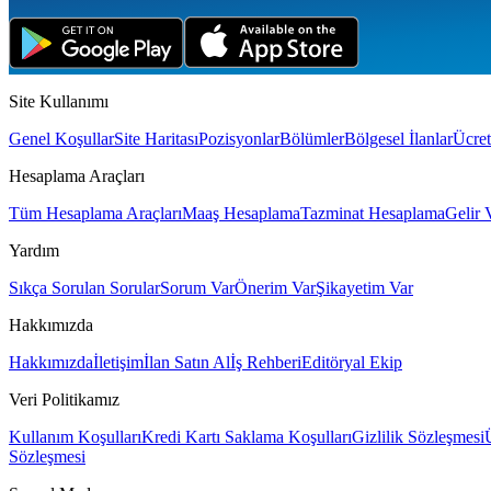
Site Kullanımı
Genel Koşullar
Site Haritası
Pozisyonlar
Bölümler
Bölgesel İlanlar
Ücret
Hesaplama Araçları
Tüm Hesaplama Araçları
Maaş Hesaplama
Tazminat Hesaplama
Gelir 
Yardım
Sıkça Sorulan Sorular
Sorum Var
Önerim Var
Şikayetim Var
Hakkımızda
Hakkımızda
İletişim
İlan Satın Al
İş Rehberi
Editöryal Ekip
Veri Politikamız
Kullanım Koşulları
Kredi Kartı Saklama Koşulları
Gizlilik Sözleşmesi
Sözleşmesi