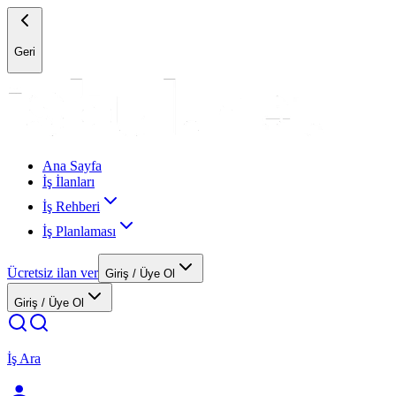
Geri
Ana Sayfa
İş İlanları
İş Rehberi
İş Planlaması
Ücretsiz ilan ver
Giriş / Üye Ol
Giriş / Üye Ol
İş Ara