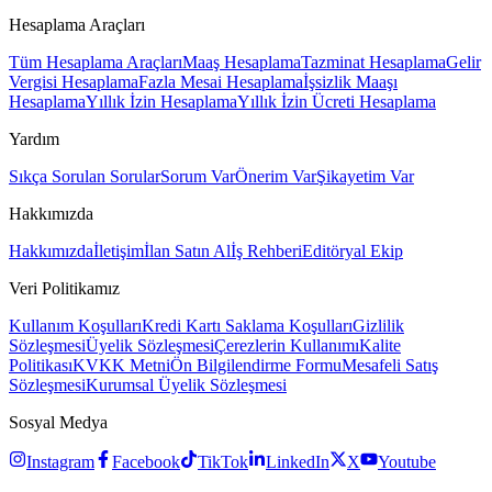
Hesaplama Araçları
Tüm Hesaplama Araçları
Maaş Hesaplama
Tazminat Hesaplama
Gelir
Vergisi Hesaplama
Fazla Mesai Hesaplama
İşsizlik Maaşı
Hesaplama
Yıllık İzin Hesaplama
Yıllık İzin Ücreti Hesaplama
Yardım
Sıkça Sorulan Sorular
Sorum Var
Önerim Var
Şikayetim Var
Hakkımızda
Hakkımızda
İletişim
İlan Satın Al
İş Rehberi
Editöryal Ekip
Veri Politikamız
Kullanım Koşulları
Kredi Kartı Saklama Koşulları
Gizlilik
Sözleşmesi
Üyelik Sözleşmesi
Çerezlerin Kullanımı
Kalite
Politikası
KVKK Metni
Ön Bilgilendirme Formu
Mesafeli Satış
Sözleşmesi
Kurumsal Üyelik Sözleşmesi
Sosyal Medya
Instagram
Facebook
TikTok
LinkedIn
X
Youtube