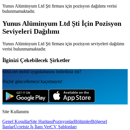
Yunus Alüminyum Ltd Şti
firması için pozisyon dağılımı verisi
bulunmamaktadır.
Yunus Alüminyum Ltd Şti
İçin Pozisyon
Seviyeleri Dağılımı
Yunus Alüminyum Ltd Şti
firması için pozisyon seviyeleri dağılımı
verisi bulunmamaktadır.
İlginizi Çekebilecek Şirketler
isbul.net
mobil uygulamаsını
indirdiniz mi?
Hiçbir güncellemeyi kaçırmayın!
Site Kullanımı
Genel Koşullar
Site Haritası
Pozisyonlar
Bölümler
Bölgesel
İlanlar
Ücretsiz İş İlanı Ver
CV Şablonları