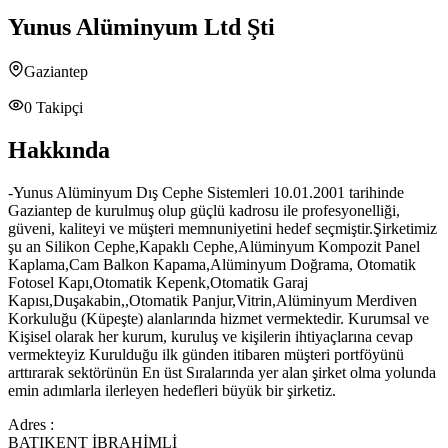
Yunus Alüminyum Ltd Şti
Gaziantep
0
Takipçi
Hakkında
-Yunus Alüminyum Dış Cephe Sistemleri 10.01.2001 tarihinde
Gaziantep de kurulmuş olup güçlü kadrosu ile profesyonelliği,
güveni, kaliteyi ve müşteri memnuniyetini hedef seçmiştir.Şirketimiz
şu an Silikon Cephe,Kapaklı Cephe,Alüminyum Kompozit Panel
Kaplama,Cam Balkon Kapama,Alüminyum Doğrama, Otomatik
Fotosel Kapı,Otomatik Kepenk,Otomatik Garaj
Kapısı,Duşakabin,,Otomatik Panjur,Vitrin,Alüminyum Merdiven
Korkuluğu (Küpeşte) alanlarında hizmet vermektedir. Kurumsal ve
Kişisel olarak her kurum, kuruluş ve kişilerin ihtiyaçlarına cevap
vermekteyiz Kurulduğu ilk günden itibaren müşteri portföyünü
arttırarak sektörünün En üst Sıralarında yer alan şirket olma yolunda
emin adımlarla ilerleyen hedefleri büyük bir şirketiz.
Adres :
BATIKENT İBRAHİMLİ