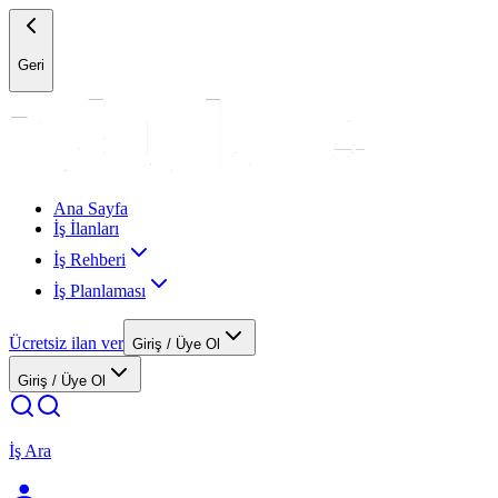
Geri
Ana Sayfa
İş İlanları
İş Rehberi
İş Planlaması
Ücretsiz ilan ver
Giriş / Üye Ol
Giriş / Üye Ol
İş Ara