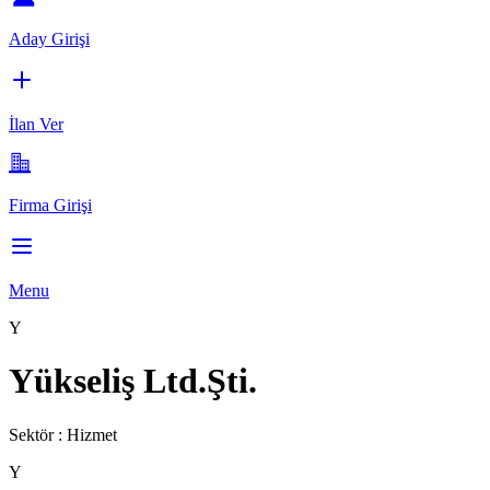
Aday Girişi
İlan Ver
Firma Girişi
Menu
Y
Yükseliş Ltd.Şti.
Sektör :
Hizmet
Y