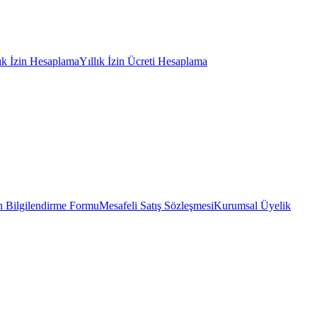
lık İzin Hesaplama
Yıllık İzin Ücreti Hesaplama
 Bilgilendirme Formu
Mesafeli Satış Sözleşmesi
Kurumsal Üyelik