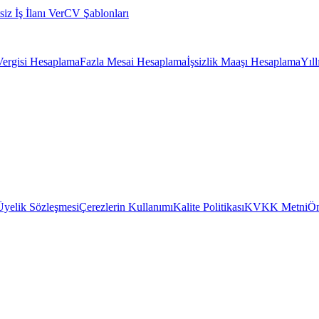
siz İş İlanı Ver
CV Şablonları
Vergisi Hesaplama
Fazla Mesai Hesaplama
İşsizlik Maaşı Hesaplama
Yıl
Üyelik Sözleşmesi
Çerezlerin Kullanımı
Kalite Politikası
KVKK Metni
Ön