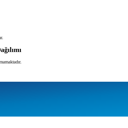
r.
Dağılımı
nmamaktadır.