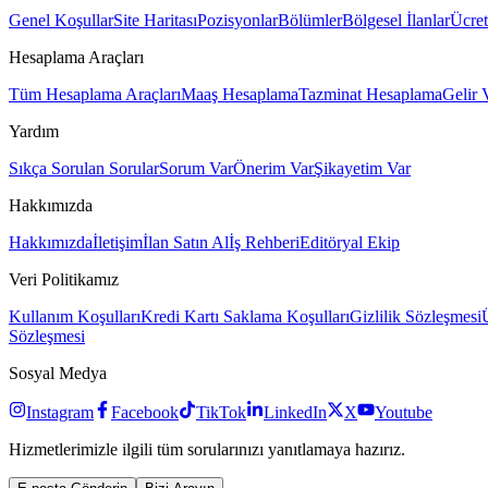
Genel Koşullar
Site Haritası
Pozisyonlar
Bölümler
Bölgesel İlanlar
Ücret
Hesaplama Araçları
Tüm Hesaplama Araçları
Maaş Hesaplama
Tazminat Hesaplama
Gelir 
Yardım
Sıkça Sorulan Sorular
Sorum Var
Önerim Var
Şikayetim Var
Hakkımızda
Hakkımızda
İletişim
İlan Satın Al
İş Rehberi
Editöryal Ekip
Veri Politikamız
Kullanım Koşulları
Kredi Kartı Saklama Koşulları
Gizlilik Sözleşmesi
Sözleşmesi
Sosyal Medya
Instagram
Facebook
TikTok
LinkedIn
X
Youtube
Hizmetlerimizle ilgili tüm sorularınızı yanıtlamaya hazırız.