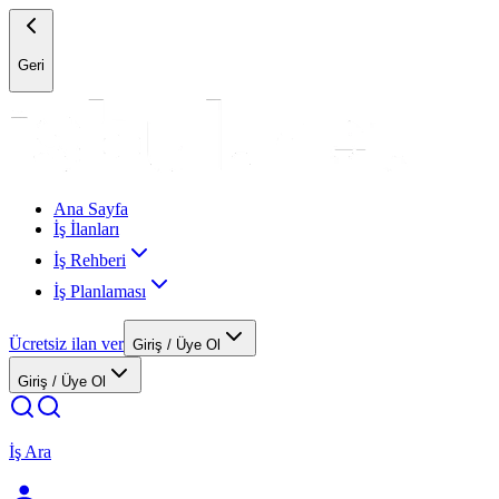
Geri
Ana Sayfa
İş İlanları
İş Rehberi
İş Planlaması
Ücretsiz ilan ver
Giriş / Üye Ol
Giriş / Üye Ol
İş Ara