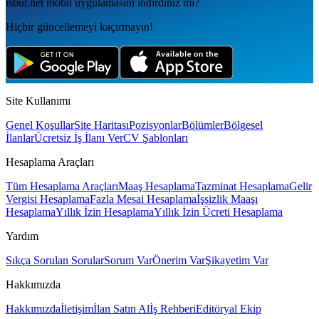
isbul.net
mobil uygulamаsını
indirdiniz mi?
Hiçbir güncellemeyi kaçırmayın!
Site Kullanımı
Genel Koşullar
Site Haritası
Pozisyonlar
Bölümler
Bölgesel
İlanlar
Ücretsiz İş İlanı Ver
CV Şablonları
Hesaplama Araçları
Tüm Hesaplama Araçları
Maaş Hesaplama
Tazminat Hesaplama
Gelir
Vergisi Hesaplama
Fazla Mesai Hesaplama
İşsizlik Maaşı
Hesaplama
Yıllık İzin Hesaplama
Yıllık İzin Ücreti Hesaplama
Yardım
Sıkça Sorulan Sorular
Sorum Var
Önerim Var
Şikayetim Var
Hakkımızda
Hakkımızda
İletişim
İlan Satın Al
İş Rehberi
Editöryal Ekip