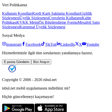
Veri Politikamız
Kullanım Koşulları
Kredi Kartı Saklama Koşulları
Gizlilik
Sözleşmesi
Üyelik Sözleşmesi
Çerezlerin Kullanımı
Kalite
Politikası
KVKK Metni
Ön Bilgilendirme Formu
Mesafeli Satış
Sözleşmesi
Kurumsal Üyelik Sözleşmesi
Sosyal Medya
Instagram
Facebook
TikTok
LinkedIn
X
Youtube
Hizmetlerimizle ilgili tüm sorularınızı yanıtlamaya hazırız.
E-posta Gönderin
Bizi Arayın
Copyright © 2006 -
2026
isbul.net
isbul.net
mobil uygulamasını
indirdiniz mi?
Hiçbir güncellemeyi kaçırmayın!