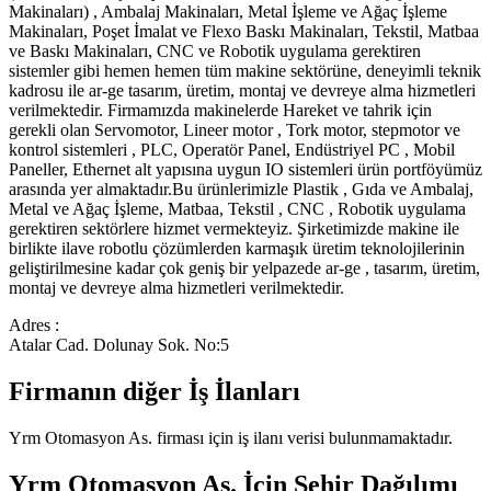
Makinaları) , Ambalaj Makinaları, Metal İşleme ve Ağaç İşleme
Makinaları, Poşet İmalat ve Flexo Baskı Makinaları, Tekstil, Matbaa
ve Baskı Makinaları, CNC ve Robotik uygulama gerektiren
sistemler gibi hemen hemen tüm makine sektörüne, deneyimli teknik
kadrosu ile ar-ge tasarım, üretim, montaj ve devreye alma hizmetleri
verilmektedir. Firmamızda makinelerde Hareket ve tahrik için
gerekli olan Servomotor, Lineer motor , Tork motor, stepmotor ve
kontrol sistemleri , PLC, Operatör Panel, Endüstriyel PC , Mobil
Paneller, Ethernet alt yapısına uygun IO sistemleri ürün portföyümüz
arasında yer almaktadır.Bu ürünlerimizle Plastik , Gıda ve Ambalaj,
Metal ve Ağaç İşleme, Matbaa, Tekstil , CNC , Robotik uygulama
gerektiren sektörlere hizmet vermekteyiz. Şirketimizde makine ile
birlikte ilave robotlu çözümlerden karmaşık üretim teknolojilerinin
geliştirilmesine kadar çok geniş bir yelpazede ar-ge , tasarım, üretim,
montaj ve devreye alma hizmetleri verilmektedir.
Adres :
Atalar Cad. Dolunay Sok. No:5
Firmanın diğer İş İlanları
Yrm Otomasyon As.
firması için iş ilanı verisi bulunmamaktadır.
Yrm Otomasyon As.
İçin Şehir Dağılımı