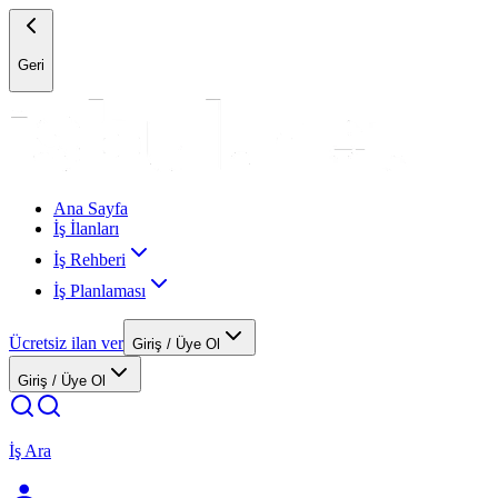
Geri
Ana Sayfa
İş İlanları
İş Rehberi
İş Planlaması
Ücretsiz ilan ver
Giriş / Üye Ol
Giriş / Üye Ol
İş Ara