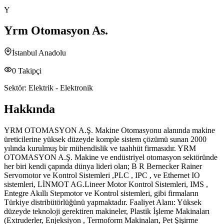
Y
Yrm Otomasyon As.
İstanbul Anadolu
0
Takipçi
Sektör:
Elektrik - Elektronik
Hakkında
YRM OTOMASYON A.Ş. Makine Otomasyonu alanında makine
üreticilerine yüksek düzeyde komple sistem çözümü sunan 2000
yılında kurulmuş bir mühendislik ve taahhüt firmasıdır. YRM
OTOMASYON A.Ş. Makine ve endüstriyel otomasyon sektöründe
her biri kendi çapında dünya lideri olan; B R Bernecker Rainer
Servomotor ve Kontrol Sistemleri ,PLC , IPC , ve Ethernet IO
sistemleri, LİNMOT AG.Lineer Motor Kontrol Sistemleri, IMS ,
Entegre Akıllı Stepmotor ve Kontrol sistemleri, gibi firmaların
Türkiye distribütörlüğünü yapmaktadır. Faaliyet Alanı: Yüksek
düzeyde teknoloji gerektiren makineler, Plastik İşleme Makinaları
(Extruderler, Enjeksiyon , Termoform Makinaları, Pet Şişirme