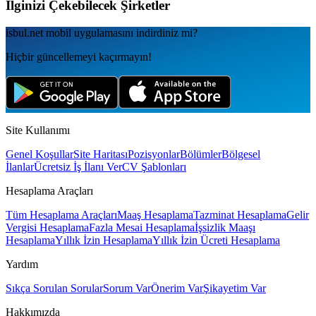
İlginizi Çekebilecek Şirketler
isbul.net
mobil uygulamаsını
indirdiniz mi?
Hiçbir güncellemeyi kaçırmayın!
Site Kullanımı
Genel Koşullar
Site Haritası
Pozisyonlar
Bölümler
Bölgesel
İlanlar
Ücretsiz İş İlanı Ver
CV Şablonları
Hesaplama Araçları
Tüm Hesaplama Araçları
Maaş Hesaplama
Tazminat Hesaplama
Gelir
Vergisi Hesaplama
Fazla Mesai Hesaplama
İşsizlik Maaşı
Hesaplama
Yıllık İzin Hesaplama
Yıllık İzin Ücreti Hesaplama
Yardım
Sıkça Sorulan Sorular
Sorum Var
Önerim Var
Şikayetim Var
Hakkımızda