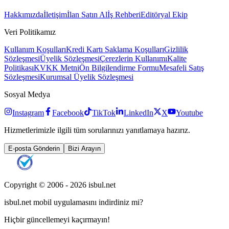
Hakkımızda
İletişim
İlan Satın Al
İş Rehberi
Editöryal Ekip
Veri Politikamız
Kullanım Koşulları
Kredi Kartı Saklama Koşulları
Gizlilik
Sözleşmesi
Üyelik Sözleşmesi
Çerezlerin Kullanımı
Kalite
Politikası
KVKK Metni
Ön Bilgilendirme Formu
Mesafeli Satış
Sözleşmesi
Kurumsal Üyelik Sözleşmesi
Sosyal Medya
Instagram
Facebook
TikTok
LinkedIn
X
Youtube
Hizmetlerimizle ilgili tüm sorularınızı yanıtlamaya hazırız.
E-posta Gönderin
Bizi Arayın
Copyright © 2006 -
2026
isbul.net
isbul.net
mobil uygulamasını
indirdiniz mi?
Hiçbir güncellemeyi kaçırmayın!