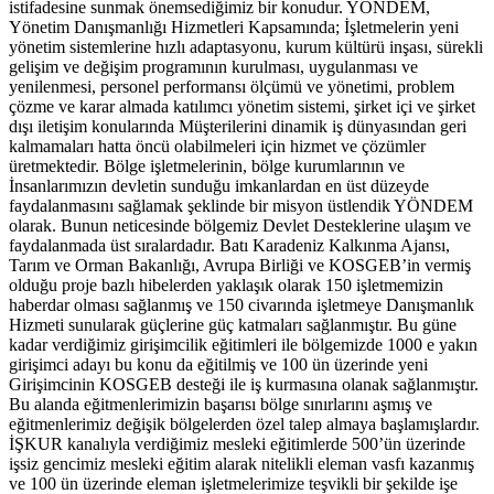
istifadesine sunmak önemsediğimiz bir konudur. YÖNDEM,
Yönetim Danışmanlığı Hizmetleri Kapsamında; İşletmelerin yeni
yönetim sistemlerine hızlı adaptasyonu, kurum kültürü inşası, sürekli
gelişim ve değişim programının kurulması, uygulanması ve
yenilenmesi, personel performansı ölçümü ve yönetimi, problem
çözme ve karar almada katılımcı yönetim sistemi, şirket içi ve şirket
dışı iletişim konularında Müşterilerini dinamik iş dünyasından geri
kalmamaları hatta öncü olabilmeleri için hizmet ve çözümler
üretmektedir. Bölge işletmelerinin, bölge kurumlarının ve
İnsanlarımızın devletin sunduğu imkanlardan en üst düzeyde
faydalanmasını sağlamak şeklinde bir misyon üstlendik YÖNDEM
olarak. Bunun neticesinde bölgemiz Devlet Desteklerine ulaşım ve
faydalanmada üst sıralardadır. Batı Karadeniz Kalkınma Ajansı,
Tarım ve Orman Bakanlığı, Avrupa Birliği ve KOSGEB’in vermiş
olduğu proje bazlı hibelerden yaklaşık olarak 150 işletmemizin
haberdar olması sağlanmış ve 150 civarında işletmeye Danışmanlık
Hizmeti sunularak güçlerine güç katmaları sağlanmıştır. Bu güne
kadar verdiğimiz girişimcilik eğitimleri ile bölgemizde 1000 e yakın
girişimci adayı bu konu da eğitilmiş ve 100 ün üzerinde yeni
Girişimcinin KOSGEB desteği ile iş kurmasına olanak sağlanmıştır.
Bu alanda eğitmenlerimizin başarısı bölge sınırlarını aşmış ve
eğitmenlerimiz değişik bölgelerden özel talep almaya başlamışlardır.
İŞKUR kanalıyla verdiğimiz mesleki eğitimlerde 500’ün üzerinde
işsiz gencimiz mesleki eğitim alarak nitelikli eleman vasfı kazanmış
ve 100 ün üzerinde eleman işletmelerimize teşvikli bir şekilde işe