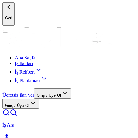
Geri
Ana Sayfa
İş İlanları
İş Rehberi
İş Planlaması
Ücretsiz ilan ver
Giriş / Üye Ol
Giriş / Üye Ol
İş Ara