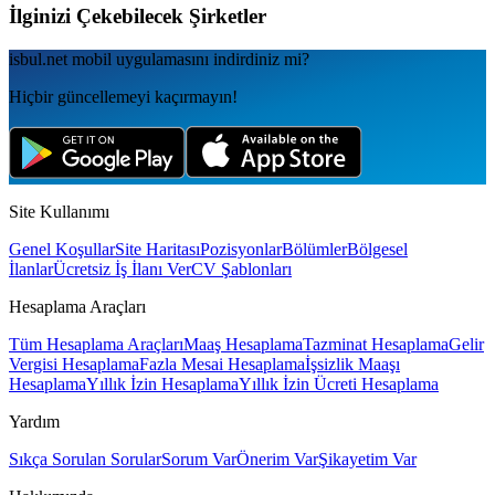
İlginizi Çekebilecek Şirketler
isbul.net
mobil uygulamаsını
indirdiniz mi?
Hiçbir güncellemeyi kaçırmayın!
Site Kullanımı
Genel Koşullar
Site Haritası
Pozisyonlar
Bölümler
Bölgesel
İlanlar
Ücretsiz İş İlanı Ver
CV Şablonları
Hesaplama Araçları
Tüm Hesaplama Araçları
Maaş Hesaplama
Tazminat Hesaplama
Gelir
Vergisi Hesaplama
Fazla Mesai Hesaplama
İşsizlik Maaşı
Hesaplama
Yıllık İzin Hesaplama
Yıllık İzin Ücreti Hesaplama
Yardım
Sıkça Sorulan Sorular
Sorum Var
Önerim Var
Şikayetim Var