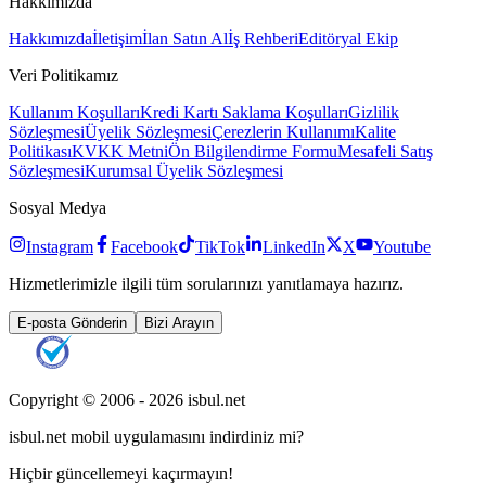
Hakkımızda
Hakkımızda
İletişim
İlan Satın Al
İş Rehberi
Editöryal Ekip
Veri Politikamız
Kullanım Koşulları
Kredi Kartı Saklama Koşulları
Gizlilik
Sözleşmesi
Üyelik Sözleşmesi
Çerezlerin Kullanımı
Kalite
Politikası
KVKK Metni
Ön Bilgilendirme Formu
Mesafeli Satış
Sözleşmesi
Kurumsal Üyelik Sözleşmesi
Sosyal Medya
Instagram
Facebook
TikTok
LinkedIn
X
Youtube
Hizmetlerimizle ilgili tüm sorularınızı yanıtlamaya hazırız.
E-posta Gönderin
Bizi Arayın
Copyright © 2006 -
2026
isbul.net
isbul.net
mobil uygulamasını
indirdiniz mi?
Hiçbir güncellemeyi kaçırmayın!