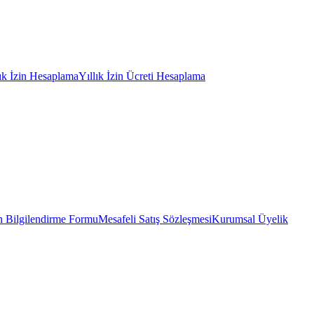
lık İzin Hesaplama
Yıllık İzin Ücreti Hesaplama
 Bilgilendirme Formu
Mesafeli Satış Sözleşmesi
Kurumsal Üyelik