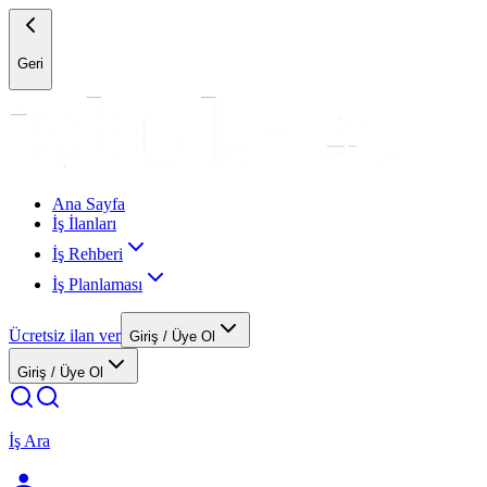
Geri
Ana Sayfa
İş İlanları
İş Rehberi
İş Planlaması
Ücretsiz ilan ver
Giriş / Üye Ol
Giriş / Üye Ol
İş Ara