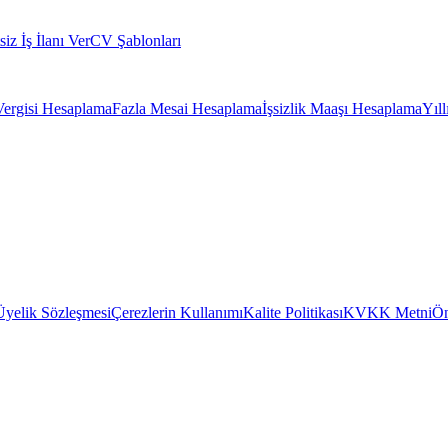
siz İş İlanı Ver
CV Şablonları
Vergisi Hesaplama
Fazla Mesai Hesaplama
İşsizlik Maaşı Hesaplama
Yıl
Üyelik Sözleşmesi
Çerezlerin Kullanımı
Kalite Politikası
KVKK Metni
Ön