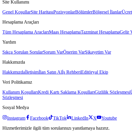
Site Kullanımı
Genel Koşullar
Site Haritası
Pozisyonlar
Bölümler
Bölgesel İlanlar
Ücret
Hesaplama Araçları
Tüm Hesaplama Araçları
Maaş Hesaplama
Tazminat Hesaplama
Gelir 
Yardım
Sıkça Sorulan Sorular
Sorum Var
Önerim Var
Şikayetim Var
Hakkımızda
Hakkımızda
İletişim
İlan Satın Al
İş Rehberi
Editöryal Ekip
Veri Politikamız
Kullanım Koşulları
Kredi Kartı Saklama Koşulları
Gizlilik Sözleşmesi
Sözleşmesi
Sosyal Medya
Instagram
Facebook
TikTok
LinkedIn
X
Youtube
Hizmetlerimizle ilgili tüm sorularınızı yanıtlamaya hazırız.