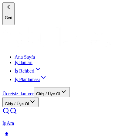
Geri
Ana Sayfa
İş İlanları
İş Rehberi
İş Planlaması
Ücretsiz ilan ver
Giriş / Üye Ol
Giriş / Üye Ol
İş Ara