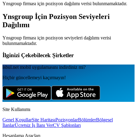
Ynsgroup
firması için pozisyon dağılımı verisi bulunmamaktadır.
Ynsgroup
İçin Pozisyon Seviyeleri
Dağılımı
Ynsgroup
firması için pozisyon seviyeleri dağılımı verisi
bulunmamaktadır.
İlginizi Çekebilecek Şirketler
isbul.net
mobil uygulamаsını
indirdiniz mi?
Hiçbir güncellemeyi kaçırmayın!
Site Kullanımı
Genel Koşullar
Site Haritası
Pozisyonlar
Bölümler
Bölgesel
İlanlar
Ücretsiz İş İlanı Ver
CV Şablonları
Hesaplama Araçları