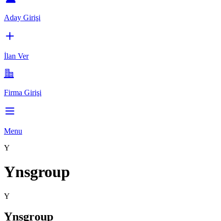
Aday Girişi
İlan Ver
Firma Girişi
Menu
Y
Ynsgroup
Y
Ynsgroup