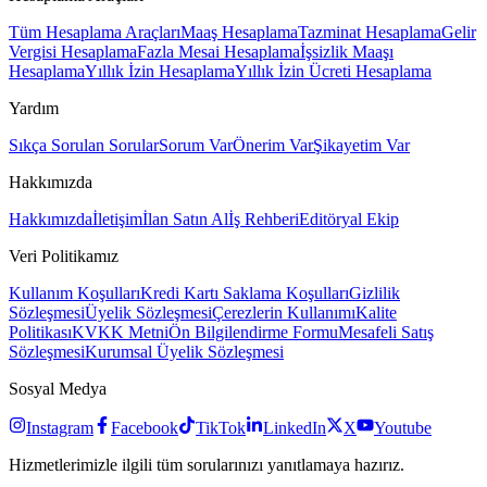
Tüm Hesaplama Araçları
Maaş Hesaplama
Tazminat Hesaplama
Gelir
Vergisi Hesaplama
Fazla Mesai Hesaplama
İşsizlik Maaşı
Hesaplama
Yıllık İzin Hesaplama
Yıllık İzin Ücreti Hesaplama
Yardım
Sıkça Sorulan Sorular
Sorum Var
Önerim Var
Şikayetim Var
Hakkımızda
Hakkımızda
İletişim
İlan Satın Al
İş Rehberi
Editöryal Ekip
Veri Politikamız
Kullanım Koşulları
Kredi Kartı Saklama Koşulları
Gizlilik
Sözleşmesi
Üyelik Sözleşmesi
Çerezlerin Kullanımı
Kalite
Politikası
KVKK Metni
Ön Bilgilendirme Formu
Mesafeli Satış
Sözleşmesi
Kurumsal Üyelik Sözleşmesi
Sosyal Medya
Instagram
Facebook
TikTok
LinkedIn
X
Youtube
Hizmetlerimizle ilgili tüm sorularınızı yanıtlamaya hazırız.