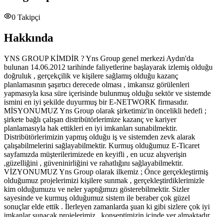
0
Takipçi
Hakkında
YNS GROUP KİMDİR ? Yns Group genel merkezi Aydın'da
bulunan 14.06.2012 tarihinde faliyetlerine başlayarak izlemiş olduğu
doğruluk , gerçekçilik ve kişilere sağlamış olduğu kazanç
planlamasının şaşırtıcı derecede olması , imkansız görülenleri
yapmasıyla kısa süre içerisinde bulunmuş olduğu sektör ve sistemde
ismini en iyi şekilde duyurmuş bir E-NETWORK firmasıdır.
MİSYONUMUZ Yns Group olarak şirketimiz'in öncelikli hedefi ;
şirkete bağlı çalışan distribütörlerimize kazanç ve kariyer
planlamasıyla hak ettikleri en iyi imkanları sunabilmektir.
Distribütörlerimizin yapmış olduğu iş ve sistemden zevk alarak
çalışabilmelerini sağlayabilmektir. Kurmuş olduğumuz E-Ticaret
sayfamızda müşterilerimizede en keyifli , en ucuz alışverişin
,güzelliğini , güveninirliğini ve rahatlığını sağlayabilmektir.
VİZYONUMUZ Yns Group olarak ilkemiz ; Önce gerçekleştirmiş
olduğumuz projelerimizi kişilere sunmak , gerçekleştirdiklerimizle
kim olduğumuzu ve neler yaptığımızı gösterebilmektir. Sizler
sayesinde ve kurmuş olduğumuz sistem ile beraber çok güzel
sonuçlar elde ettik . İlerleyen zamanlarda şuan ki gibi sizlere çok iyi
imkanlar sunacak projelerimiz , konseptimizin içinde yer almaktadır.