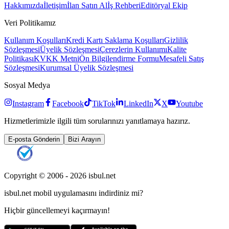
Hakkımızda
İletişim
İlan Satın Al
İş Rehberi
Editöryal Ekip
Veri Politikamız
Kullanım Koşulları
Kredi Kartı Saklama Koşulları
Gizlilik
Sözleşmesi
Üyelik Sözleşmesi
Çerezlerin Kullanımı
Kalite
Politikası
KVKK Metni
Ön Bilgilendirme Formu
Mesafeli Satış
Sözleşmesi
Kurumsal Üyelik Sözleşmesi
Sosyal Medya
Instagram
Facebook
TikTok
LinkedIn
X
Youtube
Hizmetlerimizle ilgili tüm sorularınızı yanıtlamaya hazırız.
E-posta Gönderin
Bizi Arayın
Copyright © 2006 -
2026
isbul.net
isbul.net
mobil uygulamasını
indirdiniz mi?
Hiçbir güncellemeyi kaçırmayın!