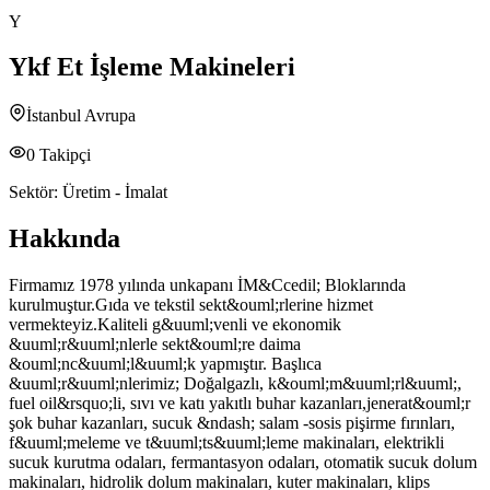
Y
Ykf Et İşleme Makineleri
İstanbul Avrupa
0
Takipçi
Sektör:
Üretim - İmalat
Hakkında
Firmamız 1978 yılında unkapanı İM&Ccedil; Bloklarında
kurulmuştur.Gıda ve tekstil sekt&ouml;rlerine hizmet
vermekteyiz.Kaliteli g&uuml;venli ve ekonomik
&uuml;r&uuml;nlerle sekt&ouml;re daima
&ouml;nc&uuml;l&uuml;k yapmıştır. Başlıca
&uuml;r&uuml;nlerimiz; Doğalgazlı, k&ouml;m&uuml;rl&uuml;,
fuel oil&rsquo;li, sıvı ve katı yakıtlı buhar kazanları,jenerat&ouml;r
şok buhar kazanları, sucuk &ndash; salam -sosis pişirme fırınları,
f&uuml;meleme ve t&uuml;ts&uuml;leme makinaları, elektrikli
sucuk kurutma odaları, fermantasyon odaları, otomatik sucuk dolum
makinaları, hidrolik dolum makinaları, kuter makinaları, klips