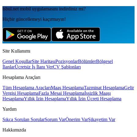
isbul.net
mobil uygulamаsını
indirdiniz mi?
Hiçbir güncellemeyi kaçırmayın!
Site Kullanımı
Genel Koşullar
Site Haritası
Pozisyonlar
Bölümler
Bölgesel
İlanlar
Ücretsiz İş İlanı Ver
CV Şablonları
Hesaplama Araçları
Tüm Hesaplama Araçları
Maaş Hesaplama
Tazminat Hesaplama
Gelir
Vergisi Hesaplama
Fazla Mesai Hesaplama
İşsizlik Maaşı
Hesaplama
Yıllık İzin Hesaplama
Yıllık İzin Ücreti Hesaplama
Yardım
Sıkça Sorulan Sorular
Sorum Var
Önerim Var
Şikayetim Var
Hakkımızda