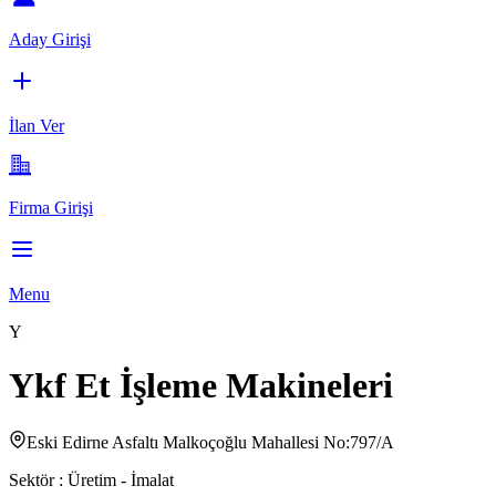
Aday Girişi
İlan Ver
Firma Girişi
Menu
Y
Ykf Et İşleme Makineleri
Eski Edirne Asfaltı Malkoçoğlu Mahallesi No:797/A
Sektör :
Üretim - İmalat