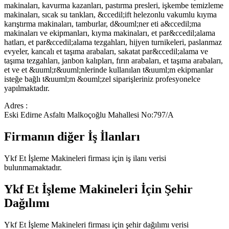
makinaları, kavurma kazanları, pastırma presleri, işkembe temizleme
makinaları, sıcak su tankları, &ccedil;ift helezonlu vakumlu kıyma
karıştırma makinaları, tamburlar, d&ouml;ner eti a&ccedil;ma
makinaları ve ekipmanları, kıyma makinaları, et par&ccedil;alama
hatları, et par&ccedil;alama tezgahları, hijyen turnikeleri, paslanmaz
evyeler, kancalı et taşıma arabaları, sakatat par&ccedil;alama ve
taşıma tezgahları, janbon kalıpları, fırın arabaları, et taşıma arabaları,
et ve et &uuml;r&uuml;nlerinde kullanılan t&uuml;m ekipmanlar
isteğe bağlı t&uuml;m &ouml;zel siparişleriniz profesyonelce
yapılmaktadır.
Adres :
Eski Edirne Asfaltı Malkoçoğlu Mahallesi No:797/A
Firmanın diğer İş İlanları
Ykf Et İşleme Makineleri
firması için iş ilanı verisi
bulunmamaktadır.
Ykf Et İşleme Makineleri
İçin Şehir
Dağılımı
Ykf Et İşleme Makineleri
firması için şehir dağılımı verisi