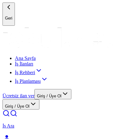
Geri
Ana Sayfa
İş İlanları
İş Rehberi
İş Planlaması
Ücretsiz ilan ver
Giriş / Üye Ol
Giriş / Üye Ol
İş Ara