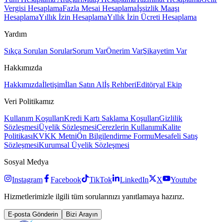
Vergisi Hesaplama
Fazla Mesai Hesaplama
İşsizlik Maaşı
Hesaplama
Yıllık İzin Hesaplama
Yıllık İzin Ücreti Hesaplama
Yardım
Sıkça Sorulan Sorular
Sorum Var
Önerim Var
Şikayetim Var
Hakkımızda
Hakkımızda
İletişim
İlan Satın Al
İş Rehberi
Editöryal Ekip
Veri Politikamız
Kullanım Koşulları
Kredi Kartı Saklama Koşulları
Gizlilik
Sözleşmesi
Üyelik Sözleşmesi
Çerezlerin Kullanımı
Kalite
Politikası
KVKK Metni
Ön Bilgilendirme Formu
Mesafeli Satış
Sözleşmesi
Kurumsal Üyelik Sözleşmesi
Sosyal Medya
Instagram
Facebook
TikTok
LinkedIn
X
Youtube
Hizmetlerimizle ilgili tüm sorularınızı yanıtlamaya hazırız.
E-posta Gönderin
Bizi Arayın