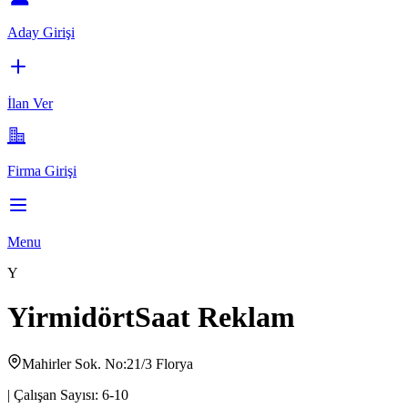
Aday Girişi
İlan Ver
Firma Girişi
Menu
Y
YirmidörtSaat Reklam
Mahirler Sok. No:21/3 Florya
|
Çalışan Sayısı:
6-10