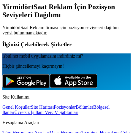
YirmidörtSaat Reklam
İçin Pozisyon
Seviyeleri Dağılımı
YirmidörtSaat Reklam
firması için pozisyon seviyeleri dağılımı
verisi bulunmamaktadır.
İlginizi Çekebilecek Şirketler
isbul.net
mobil uygulamаsını
indirdiniz mi?
Hiçbir güncellemeyi kaçırmayın!
Site Kullanımı
Genel Koşullar
Site Haritası
Pozisyonlar
Bölümler
Bölgesel
İlanlar
Ücretsiz İş İlanı Ver
CV Şablonları
Hesaplama Araçları
Tüm Hesaplama Araçları
Maaş Hesaplama
Tazminat Hesaplama
Gelir