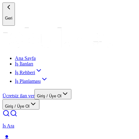
Geri
Ana Sayfa
İş İlanları
İş Rehberi
İş Planlaması
Ücretsiz ilan ver
Giriş / Üye Ol
Giriş / Üye Ol
İş Ara