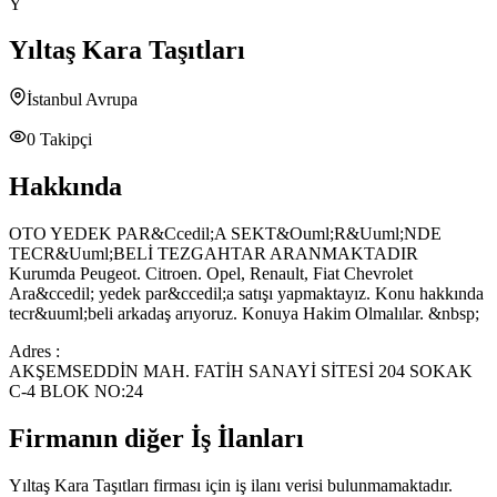
Y
Yıltaş Kara Taşıtları
İstanbul Avrupa
0
Takipçi
Hakkında
OTO YEDEK PAR&Ccedil;A SEKT&Ouml;R&Uuml;NDE
TECR&Uuml;BELİ TEZGAHTAR ARANMAKTADIR
Kurumda Peugeot. Citroen. Opel, Renault, Fiat Chevrolet
Ara&ccedil; yedek par&ccedil;a satışı yapmaktayız. Konu hakkında
tecr&uuml;beli arkadaş arıyoruz. Konuya Hakim Olmalılar. &nbsp;
Adres :
AKŞEMSEDDİN MAH. FATİH SANAYİ SİTESİ 204 SOKAK
C-4 BLOK NO:24
Firmanın diğer İş İlanları
Yıltaş Kara Taşıtları
firması için iş ilanı verisi bulunmamaktadır.