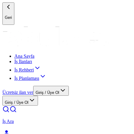
Geri
Ana Sayfa
İş İlanları
İş Rehberi
İş Planlaması
Ücretsiz ilan ver
Giriş / Üye Ol
Giriş / Üye Ol
İş Ara