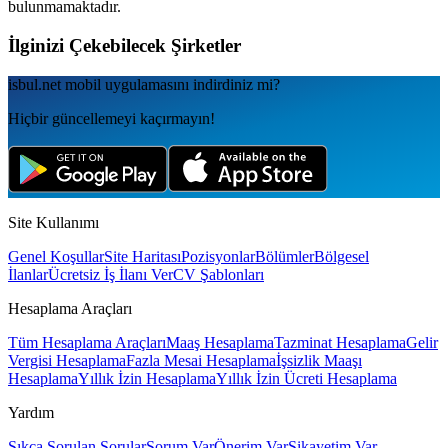
bulunmamaktadır.
İlginizi Çekebilecek Şirketler
isbul.net
mobil uygulamаsını
indirdiniz mi?
Hiçbir güncellemeyi kaçırmayın!
Site Kullanımı
Genel Koşullar
Site Haritası
Pozisyonlar
Bölümler
Bölgesel
İlanlar
Ücretsiz İş İlanı Ver
CV Şablonları
Hesaplama Araçları
Tüm Hesaplama Araçları
Maaş Hesaplama
Tazminat Hesaplama
Gelir
Vergisi Hesaplama
Fazla Mesai Hesaplama
İşsizlik Maaşı
Hesaplama
Yıllık İzin Hesaplama
Yıllık İzin Ücreti Hesaplama
Yardım
Sıkça Sorulan Sorular
Sorum Var
Önerim Var
Şikayetim Var