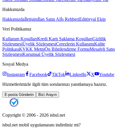
Hakkımızda
Hakkımızda
İletişim
İlan Satın Al
İş Rehberi
Editöryal Ekip
Veri Politikamız
Kullanım Koşulları
Kredi Kartı Saklama Koşulları
Gizlilik
Sözleşmesi
Üyelik Sözleşmesi
Çerezlerin Kullanımı
Kalite
Politikası
KVKK Metni
Ön Bilgilendirme Formu
Mesafeli Satış
Sözleşmesi
Kurumsal Üyelik Sözleşmesi
Sosyal Medya
Instagram
Facebook
TikTok
LinkedIn
X
Youtube
Hizmetlerimizle ilgili tüm sorularınızı yanıtlamaya hazırız.
E-posta Gönderin
Bizi Arayın
Copyright © 2006 -
2026
isbul.net
isbul.net
mobil uygulamasını
indirdiniz mi?