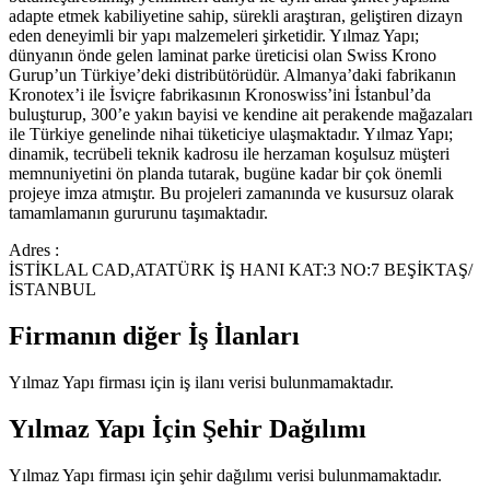
adapte etmek kabiliyetine sahip, sürekli araştıran, geliştiren dizayn
eden deneyimli bir yapı malzemeleri şirketidir. Yılmaz Yapı;
dünyanın önde gelen laminat parke üreticisi olan Swiss Krono
Gurup’un Türkiye’deki distribütörüdür. Almanya’daki fabrikanın
Kronotex’i ile İsviçre fabrikasının Kronoswiss’ini İstanbul’da
buluşturup, 300’e yakın bayisi ve kendine ait perakende mağazaları
ile Türkiye genelinde nihai tüketiciye ulaşmaktadır. Yılmaz Yapı;
dinamik, tecrübeli teknik kadrosu ile herzaman koşulsuz müşteri
memnuniyetini ön planda tutarak, bugüne kadar bir çok önemli
projeye imza atmıştır. Bu projeleri zamanında ve kusursuz olarak
tamamlamanın gururunu taşımaktadır.
Adres :
İSTİKLAL CAD,ATATÜRK İŞ HANI KAT:3 NO:7 BEŞİKTAŞ/
İSTANBUL
Firmanın diğer İş İlanları
Yılmaz Yapı
firması için iş ilanı verisi bulunmamaktadır.
Yılmaz Yapı
İçin Şehir Dağılımı
Yılmaz Yapı
firması için şehir dağılımı verisi bulunmamaktadır.