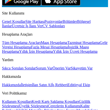
Site Kullanımı
Genel Koşullar
Site Haritası
Pozisyonlar
Bölümler
Bölgesel
İlanlar
Ücretsiz İş İlanı Ver
CV Şablonları
Hesaplama Araçları
Tüm Hesaplama Araçları
Maaş Hesaplama
Tazminat Hesaplama
Gelir
Vergisi Hesaplama
Fazla Mesai Hesaplama
İşsizlik Maaşı
Hesaplama
Yıllık İzin Hesaplama
Yıllık İzin Ücreti Hesaplama
Yardım
Sıkça Sorulan Sorular
Sorum Var
Önerim Var
Şikayetim Var
Hakkımızda
Hakkımızda
İletişim
İlan Satın Al
İş Rehberi
Editöryal Ekip
Veri Politikamız
Kullanım Koşulları
Kredi Kartı Saklama Koşulları
Gizlilik
Sözleşmesi
Üyelik Sözleşmesi
Çerezlerin Kullanımı
Kalite