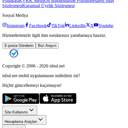
Politikası
KVKK Metni
Ön Bilgilendirme Formu
Mesafeli Satış
Sözleşmesi
Kurumsal Üyelik Sözleşmesi
Sosyal Medya
Instagram
Facebook
TikTok
LinkedIn
X
Youtube
Hizmetlerimizle ilgili tüm sorularınızı yanıtlamaya hazırız.
E-posta Gönderin
Bizi Arayın
Copyright © 2006 -
2026
isbul.net
isbul.net
mobil uygulamasını
indirdiniz mi?
Hiçbir güncellemeyi kaçırmayın!
Site Kullanımı
Hesaplama Araçları