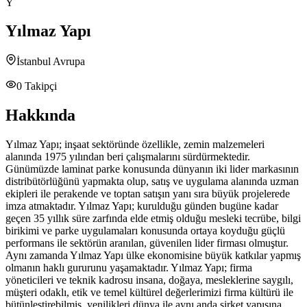
Y
Yılmaz Yapı
İstanbul Avrupa
0
Takipçi
Hakkında
Yılmaz Yapı; inşaat sektöründe özellikle, zemin malzemeleri
alanında 1975 yılından beri çalışmalarını sürdürmektedir.
Günümüzde laminat parke konusunda dünyanın iki lider markasının
distribütörlüğünü yapmakta olup, satış ve uygulama alanında uzman
ekipleri ile perakende ve toptan satışın yanı sıra büyük projelerede
imza atmaktadır. Yılmaz Yapı; kurulduğu günden bugüne kadar
geçen 35 yıllık süre zarfında elde etmiş olduğu mesleki tecrübe, bilgi
birikimi ve parke uygulamaları konusunda ortaya koyduğu güçlü
performans ile sektörün aranılan, güvenilen lider firması olmuştur.
Aynı zamanda Yılmaz Yapı ülke ekonomisine büyük katkılar yapmış
olmanın haklı gururunu yaşamaktadır. Yılmaz Yapı; firma
yöneticileri ve teknik kadrosu insana, doğaya, mesleklerine saygılı,
müşteri odaklı, etik ve temel kültürel değerlerimizi firma kültürü ile
bütünleştirebilmiş, yenilikleri dünya ile aynı anda şirket yapısına