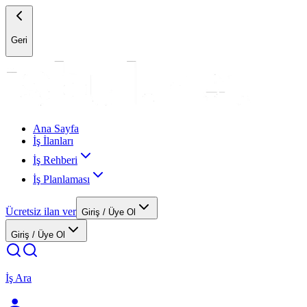
Geri
Ana Sayfa
İş İlanları
İş Rehberi
İş Planlaması
Ücretsiz ilan ver
Giriş / Üye Ol
Giriş / Üye Ol
İş Ara