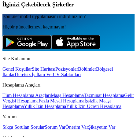
İlginizi Çekebilecek Şirketler
isbul.net
mobil uygulamаsını
indirdiniz mi?
Hiçbir güncellemeyi kaçırmayın!
Site Kullanımı
Genel Koşullar
Site Haritası
Pozisyonlar
Bölümler
Bölgesel
İlanlar
Ücretsiz İş İlanı Ver
CV Şablonları
Hesaplama Araçları
Tüm Hesaplama Araçları
Maaş Hesaplama
Tazminat Hesaplama
Gelir
Vergisi Hesaplama
Fazla Mesai Hesaplama
İşsizlik Maaşı
Hesaplama
Yıllık İzin Hesaplama
Yıllık İzin Ücreti Hesaplama
Yardım
Sıkça Sorulan Sorular
Sorum Var
Önerim Var
Şikayetim Var