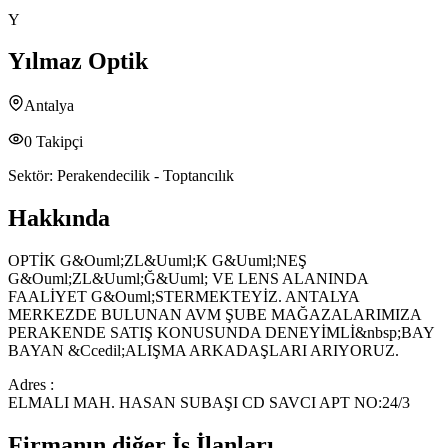
Y
Yılmaz Optik
Antalya
0
Takipçi
Sektör:
Perakendecilik - Toptancılık
Hakkında
OPTİK G&Ouml;ZL&Uuml;K G&Uuml;NEŞ
G&Ouml;ZL&Uuml;Ğ&Uuml; VE LENS ALANINDA
FAALİYET G&Ouml;STERMEKTEYİZ. ANTALYA
MERKEZDE BULUNAN AVM ŞUBE MAĞAZALARIMIZA
PERAKENDE SATIŞ KONUSUNDA DENEYİMLİ&nbsp;BAY
BAYAN &Ccedil;ALIŞMA ARKADAŞLARI ARIYORUZ.
Adres :
ELMALI MAH. HASAN SUBAŞI CD SAVCI APT NO:24/3
Firmanın diğer İş İlanları