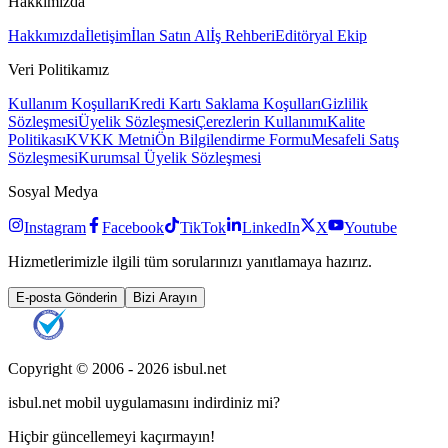
Hakkımızda
Hakkımızda
İletişim
İlan Satın Al
İş Rehberi
Editöryal Ekip
Veri Politikamız
Kullanım Koşulları
Kredi Kartı Saklama Koşulları
Gizlilik
Sözleşmesi
Üyelik Sözleşmesi
Çerezlerin Kullanımı
Kalite
Politikası
KVKK Metni
Ön Bilgilendirme Formu
Mesafeli Satış
Sözleşmesi
Kurumsal Üyelik Sözleşmesi
Sosyal Medya
Instagram
Facebook
TikTok
LinkedIn
X
Youtube
Hizmetlerimizle ilgili tüm sorularınızı yanıtlamaya hazırız.
E-posta Gönderin
Bizi Arayın
Copyright © 2006 -
2026
isbul.net
isbul.net
mobil uygulamasını
indirdiniz mi?
Hiçbir güncellemeyi kaçırmayın!