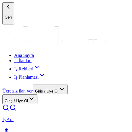
Geri
Ana Sayfa
İş İlanları
İş Rehberi
İş Planlaması
Ücretsiz ilan ver
Giriş / Üye Ol
Giriş / Üye Ol
İş Ara