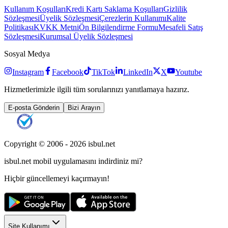
Kullanım Koşulları
Kredi Kartı Saklama Koşulları
Gizlilik
Sözleşmesi
Üyelik Sözleşmesi
Çerezlerin Kullanımı
Kalite
Politikası
KVKK Metni
Ön Bilgilendirme Formu
Mesafeli Satış
Sözleşmesi
Kurumsal Üyelik Sözleşmesi
Sosyal Medya
Instagram
Facebook
TikTok
LinkedIn
X
Youtube
Hizmetlerimizle ilgili tüm sorularınızı yanıtlamaya hazırız.
E-posta Gönderin
Bizi Arayın
Copyright © 2006 -
2026
isbul.net
isbul.net
mobil uygulamasını
indirdiniz mi?
Hiçbir güncellemeyi kaçırmayın!
Site Kullanımı