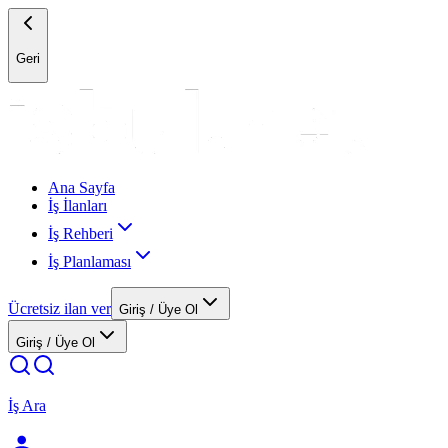
Geri
Ana Sayfa
İş İlanları
İş Rehberi
İş Planlaması
Ücretsiz ilan ver
Giriş / Üye Ol
Giriş / Üye Ol
İş Ara