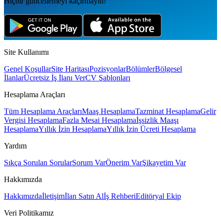
Hiçbir güncellemeyi kaçırmayın!
Site Kullanımı
Genel Koşullar
Site Haritası
Pozisyonlar
Bölümler
Bölgesel
İlanlar
Ücretsiz İş İlanı Ver
CV Şablonları
Hesaplama Araçları
Tüm Hesaplama Araçları
Maaş Hesaplama
Tazminat Hesaplama
Gelir
Vergisi Hesaplama
Fazla Mesai Hesaplama
İşsizlik Maaşı
Hesaplama
Yıllık İzin Hesaplama
Yıllık İzin Ücreti Hesaplama
Yardım
Sıkça Sorulan Sorular
Sorum Var
Önerim Var
Şikayetim Var
Hakkımızda
Hakkımızda
İletişim
İlan Satın Al
İş Rehberi
Editöryal Ekip
Veri Politikamız