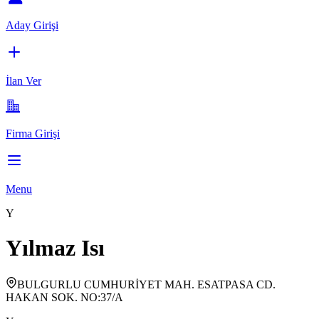
Aday Girişi
İlan Ver
Firma Girişi
Menu
Y
Yılmaz Isı
BULGURLU CUMHURİYET MAH. ESATPASA CD.
HAKAN SOK. NO:37/A