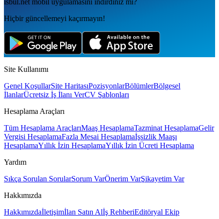
isbul.net
mobil uygulamаsını
indirdiniz mi?
Hiçbir güncellemeyi kaçırmayın!
Site Kullanımı
Genel Koşullar
Site Haritası
Pozisyonlar
Bölümler
Bölgesel
İlanlar
Ücretsiz İş İlanı Ver
CV Şablonları
Hesaplama Araçları
Tüm Hesaplama Araçları
Maaş Hesaplama
Tazminat Hesaplama
Gelir
Vergisi Hesaplama
Fazla Mesai Hesaplama
İşsizlik Maaşı
Hesaplama
Yıllık İzin Hesaplama
Yıllık İzin Ücreti Hesaplama
Yardım
Sıkça Sorulan Sorular
Sorum Var
Önerim Var
Şikayetim Var
Hakkımızda
Hakkımızda
İletişim
İlan Satın Al
İş Rehberi
Editöryal Ekip