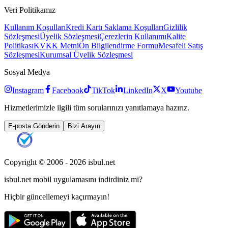
Veri Politikamız
Kullanım Koşulları
Kredi Kartı Saklama Koşulları
Gizlilik
Sözleşmesi
Üyelik Sözleşmesi
Çerezlerin Kullanımı
Kalite
Politikası
KVKK Metni
Ön Bilgilendirme Formu
Mesafeli Satış
Sözleşmesi
Kurumsal Üyelik Sözleşmesi
Sosyal Medya
Instagram
Facebook
TikTok
LinkedIn
X
Youtube
Hizmetlerimizle ilgili tüm sorularınızı yanıtlamaya hazırız.
E-posta Gönderin
Bizi Arayın
Copyright © 2006 -
2026
isbul.net
isbul.net
mobil uygulamasını
indirdiniz mi?
Hiçbir güncellemeyi kaçırmayın!