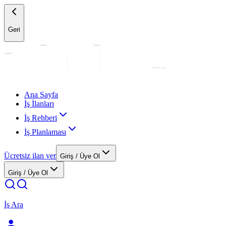
Geri
Ana Sayfa
İş İlanları
İş Rehberi
İş Planlaması
Ücretsiz ilan ver
Giriş / Üye Ol
Giriş / Üye Ol
İş Ara