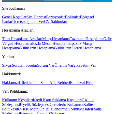
Site Kullanımı
Genel Koşullar
Site Haritası
Pozisyonlar
Bölümler
Bölgesel
İlanlar
Ücretsiz İş İlanı Ver
CV Şablonları
Hesaplama Araçları
Tüm Hesaplama Araçları
Maaş Hesaplama
Tazminat Hesaplama
Gelir
Vergisi Hesaplama
Fazla Mesai Hesaplama
İşsizlik Maaşı
Hesaplama
Yıllık İzin Hesaplama
Yıllık İzin Ücreti Hesaplama
Yardım
Sıkça Sorulan Sorular
Sorum Var
Önerim Var
Şikayetim Var
Hakkımızda
Hakkımızda
İletişim
İlan Satın Al
İş Rehberi
Editöryal Ekip
Veri Politikamız
Kullanım Koşulları
Kredi Kartı Saklama Koşulları
Gizlilik
Sözleşmesi
Üyelik Sözleşmesi
Çerezlerin Kullanımı
Kalite
Politikası
KVKK Metni
Ön Bilgilendirme Formu
Mesafeli Satış
Sözleşmesi
Kurumsal Üyelik Sözleşmesi