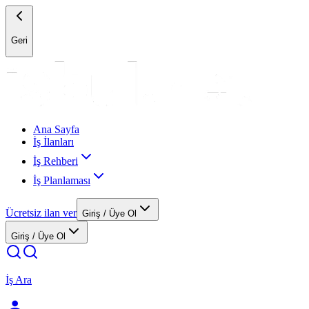
Geri
Ana Sayfa
İş İlanları
İş Rehberi
İş Planlaması
Ücretsiz ilan ver
Giriş / Üye Ol
Giriş / Üye Ol
İş Ara