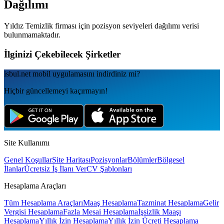
Dağılımı
Yıldız Temizlik
firması için pozisyon seviyeleri dağılımı verisi
bulunmamaktadır.
İlginizi Çekebilecek Şirketler
isbul.net
mobil uygulamаsını
indirdiniz mi?
Hiçbir güncellemeyi kaçırmayın!
Site Kullanımı
Genel Koşullar
Site Haritası
Pozisyonlar
Bölümler
Bölgesel
İlanlar
Ücretsiz İş İlanı Ver
CV Şablonları
Hesaplama Araçları
Tüm Hesaplama Araçları
Maaş Hesaplama
Tazminat Hesaplama
Gelir
Vergisi Hesaplama
Fazla Mesai Hesaplama
İşsizlik Maaşı
Hesaplama
Yıllık İzin Hesaplama
Yıllık İzin Ücreti Hesaplama