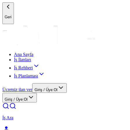
Geri
Ana Sayfa
İş İlanları
İş Rehberi
İş Planlaması
Ücretsiz ilan ver
Giriş / Üye Ol
Giriş / Üye Ol
İş Ara