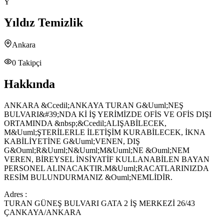
Y
Yıldız Temizlik
Ankara
0
Takipçi
Hakkında
ANKARA &Ccedil;ANKAYA TURAN G&Uuml;NEŞ
BULVARI&#39;NDA Kİ İŞ YERİMİZDE OFİS VE OFİS DIŞI
ORTAMINDA &nbsp;&Ccedil;ALIŞABİLECEK,
M&Uuml;ŞTERİLERLE İLETİŞİM KURABİLECEK, İKNA
KABİLİYETİNE G&Uuml;VENEN, DIŞ
G&Ouml;R&Uuml;N&Uuml;M&Uuml;NE &Ouml;NEM
VEREN, BİREYSEL İNSİYATİF KULLANABİLEN BAYAN
PERSONEL ALINACAKTIR.M&Uuml;RACATLARINIZDA
RESİM BULUNDURMANIZ &Ouml;NEMLİDİR.
Adres :
TURAN GÜNEŞ BULVARI GATA 2 İŞ MERKEZİ 26/43
ÇANKAYA/ANKARA