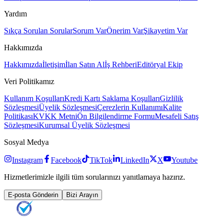
Yardım
Sıkça Sorulan Sorular
Sorum Var
Önerim Var
Şikayetim Var
Hakkımızda
Hakkımızda
İletişim
İlan Satın Al
İş Rehberi
Editöryal Ekip
Veri Politikamız
Kullanım Koşulları
Kredi Kartı Saklama Koşulları
Gizlilik
Sözleşmesi
Üyelik Sözleşmesi
Çerezlerin Kullanımı
Kalite
Politikası
KVKK Metni
Ön Bilgilendirme Formu
Mesafeli Satış
Sözleşmesi
Kurumsal Üyelik Sözleşmesi
Sosyal Medya
Instagram
Facebook
TikTok
LinkedIn
X
Youtube
Hizmetlerimizle ilgili tüm sorularınızı yanıtlamaya hazırız.
E-posta Gönderin
Bizi Arayın