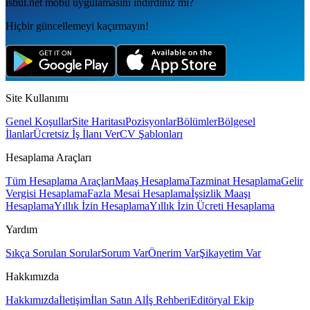
isbul.net
mobil uygulamаsını
indirdiniz mi?
Hiçbir güncellemeyi kaçırmayın!
Site Kullanımı
Genel Koşullar
Site Haritası
Pozisyonlar
Bölümler
Bölgesel
İlanlar
Ücretsiz İş İlanı Ver
CV Şablonları
Hesaplama Araçları
Tüm Hesaplama Araçları
Maaş Hesaplama
Tazminat Hesaplama
Gelir
Vergisi Hesaplama
Fazla Mesai Hesaplama
İşsizlik Maaşı
Hesaplama
Yıllık İzin Hesaplama
Yıllık İzin Ücreti Hesaplama
Yardım
Sıkça Sorulan Sorular
Sorum Var
Önerim Var
Şikayetim Var
Hakkımızda
Hakkımızda
İletişim
İlan Satın Al
İş Rehberi
Editöryal Ekip