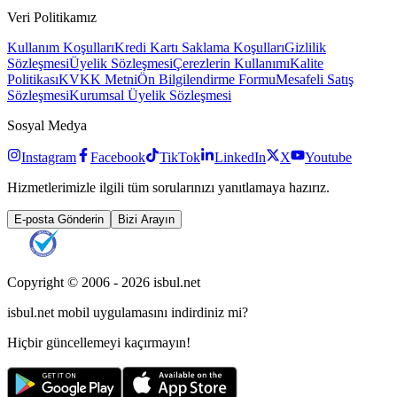
Veri Politikamız
Kullanım Koşulları
Kredi Kartı Saklama Koşulları
Gizlilik
Sözleşmesi
Üyelik Sözleşmesi
Çerezlerin Kullanımı
Kalite
Politikası
KVKK Metni
Ön Bilgilendirme Formu
Mesafeli Satış
Sözleşmesi
Kurumsal Üyelik Sözleşmesi
Sosyal Medya
Instagram
Facebook
TikTok
LinkedIn
X
Youtube
Hizmetlerimizle ilgili tüm sorularınızı yanıtlamaya hazırız.
E-posta Gönderin
Bizi Arayın
Copyright © 2006 -
2026
isbul.net
isbul.net
mobil uygulamasını
indirdiniz mi?
Hiçbir güncellemeyi kaçırmayın!