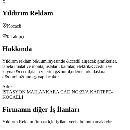
Y
Yıldırım Reklam
Kocaeli
0
Takipçi
Hakkında
Yıldırım reklam b&uuml;nyesinde &ccedil;alışacak grafikerler,
tabela imalat ve montaj ustaları, kalfalar, elektrik&ccedil;i ve
kaynak&ccedil;ılar. cv lerini g&ouml;nderen arkadaşlara
d&ouml;n&uuml;ş yapılacaktır.
Adres :
İSTASYON MAH.ANKARA CAD.NO:23/A KARTEPE-
KOCAELİ
Firmanın diğer İş İlanları
Yıldırım Reklam
firması için iş ilanı verisi bulunmamaktadır.