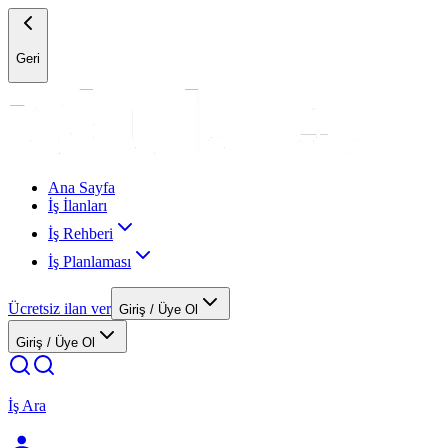
Geri
Ana Sayfa
İş İlanları
İş Rehberi
İş Planlaması
Ücretsiz ilan ver
Giriş / Üye Ol
Giriş / Üye Ol
İş Ara