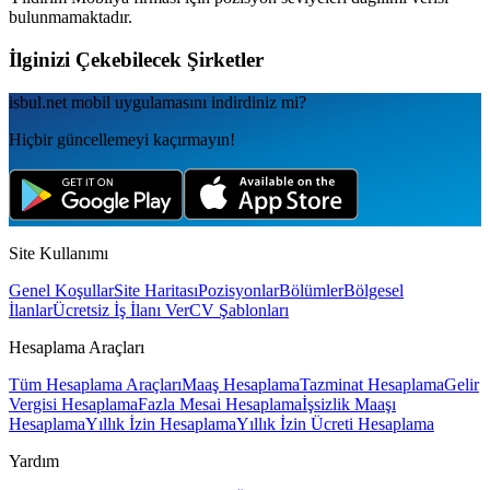
bulunmamaktadır.
İlginizi Çekebilecek Şirketler
isbul.net
mobil uygulamаsını
indirdiniz mi?
Hiçbir güncellemeyi kaçırmayın!
Site Kullanımı
Genel Koşullar
Site Haritası
Pozisyonlar
Bölümler
Bölgesel
İlanlar
Ücretsiz İş İlanı Ver
CV Şablonları
Hesaplama Araçları
Tüm Hesaplama Araçları
Maaş Hesaplama
Tazminat Hesaplama
Gelir
Vergisi Hesaplama
Fazla Mesai Hesaplama
İşsizlik Maaşı
Hesaplama
Yıllık İzin Hesaplama
Yıllık İzin Ücreti Hesaplama
Yardım