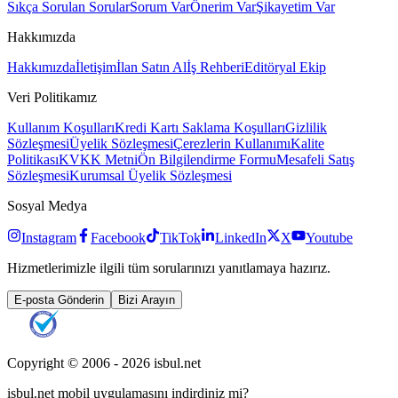
Sıkça Sorulan Sorular
Sorum Var
Önerim Var
Şikayetim Var
Hakkımızda
Hakkımızda
İletişim
İlan Satın Al
İş Rehberi
Editöryal Ekip
Veri Politikamız
Kullanım Koşulları
Kredi Kartı Saklama Koşulları
Gizlilik
Sözleşmesi
Üyelik Sözleşmesi
Çerezlerin Kullanımı
Kalite
Politikası
KVKK Metni
Ön Bilgilendirme Formu
Mesafeli Satış
Sözleşmesi
Kurumsal Üyelik Sözleşmesi
Sosyal Medya
Instagram
Facebook
TikTok
LinkedIn
X
Youtube
Hizmetlerimizle ilgili tüm sorularınızı yanıtlamaya hazırız.
E-posta Gönderin
Bizi Arayın
Copyright © 2006 -
2026
isbul.net
isbul.net
mobil uygulamasını
indirdiniz mi?