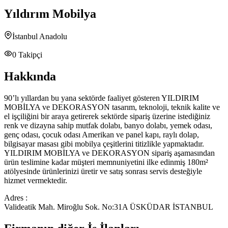
Yıldırım Mobilya
İstanbul Anadolu
0
Takipçi
Hakkında
90’lı yıllardan bu yana sektörde faaliyet gösteren YILDIRIM
MOBİLYA ve DEKORASYON tasarım, teknoloji, teknik kalite ve
el işçiliğini bir araya getirerek sektörde sipariş üzerine istediğiniz
renk ve dizayna sahip mutfak dolabı, banyo dolabı, yemek odası,
genç odası, çocuk odası Amerikan ve panel kapı, raylı dolap,
bilgisayar masası gibi mobilya çeşitlerini titizlikle yapmaktadır.
YILDIRIM MOBİLYA ve DEKORASYON sipariş aşamasından
ürün teslimine kadar müşteri memnuniyetini ilke edinmiş 180m²
atölyesinde ürünlerinizi üretir ve satış sonrası servis desteğiyle
hizmet vermektedir.
Adres :
Valideatik Mah. Miroğlu Sok. No:31A ÜSKÜDAR İSTANBUL