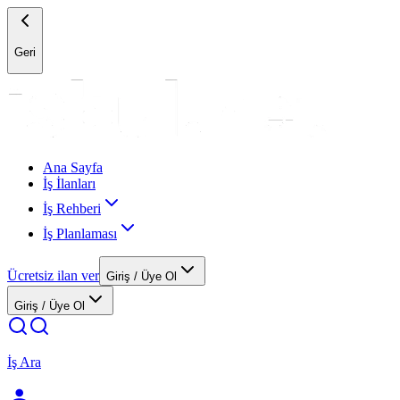
Geri
Ana Sayfa
İş İlanları
İş Rehberi
İş Planlaması
Ücretsiz ilan ver
Giriş / Üye Ol
Giriş / Üye Ol
İş Ara