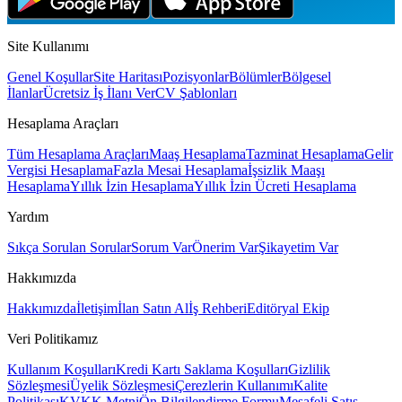
Site Kullanımı
Genel Koşullar
Site Haritası
Pozisyonlar
Bölümler
Bölgesel
İlanlar
Ücretsiz İş İlanı Ver
CV Şablonları
Hesaplama Araçları
Tüm Hesaplama Araçları
Maaş Hesaplama
Tazminat Hesaplama
Gelir
Vergisi Hesaplama
Fazla Mesai Hesaplama
İşsizlik Maaşı
Hesaplama
Yıllık İzin Hesaplama
Yıllık İzin Ücreti Hesaplama
Yardım
Sıkça Sorulan Sorular
Sorum Var
Önerim Var
Şikayetim Var
Hakkımızda
Hakkımızda
İletişim
İlan Satın Al
İş Rehberi
Editöryal Ekip
Veri Politikamız
Kullanım Koşulları
Kredi Kartı Saklama Koşulları
Gizlilik
Sözleşmesi
Üyelik Sözleşmesi
Çerezlerin Kullanımı
Kalite
Politikası
KVKK Metni
Ön Bilgilendirme Formu
Mesafeli Satış