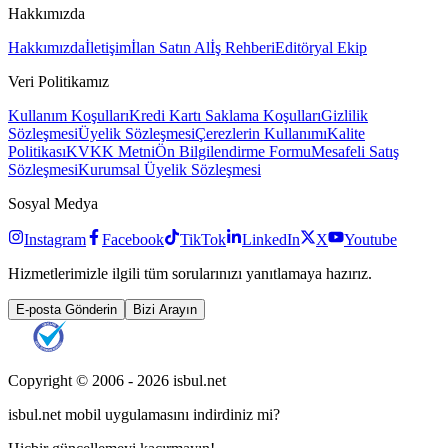
Hakkımızda
Hakkımızda
İletişim
İlan Satın Al
İş Rehberi
Editöryal Ekip
Veri Politikamız
Kullanım Koşulları
Kredi Kartı Saklama Koşulları
Gizlilik
Sözleşmesi
Üyelik Sözleşmesi
Çerezlerin Kullanımı
Kalite
Politikası
KVKK Metni
Ön Bilgilendirme Formu
Mesafeli Satış
Sözleşmesi
Kurumsal Üyelik Sözleşmesi
Sosyal Medya
Instagram
Facebook
TikTok
LinkedIn
X
Youtube
Hizmetlerimizle ilgili tüm sorularınızı yanıtlamaya hazırız.
E-posta Gönderin
Bizi Arayın
Copyright © 2006 -
2026
isbul.net
isbul.net
mobil uygulamasını
indirdiniz mi?