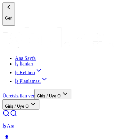
Geri
Ana Sayfa
İş İlanları
İş Rehberi
İş Planlaması
Ücretsiz ilan ver
Giriş / Üye Ol
Giriş / Üye Ol
İş Ara