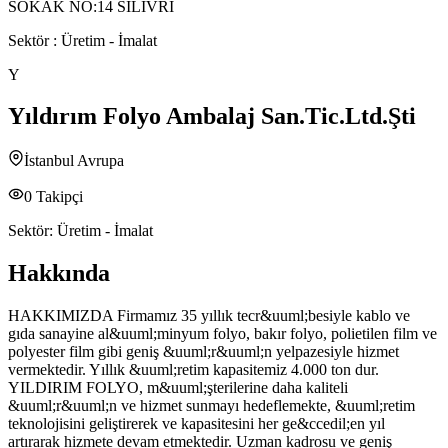
SOKAK NO:14 SİLİVRİ
Sektör :
Üretim - İmalat
Y
Yıldırım Folyo Ambalaj San.Tic.Ltd.Şti
İstanbul Avrupa
0
Takipçi
Sektör:
Üretim - İmalat
Hakkında
HAKKIMIZDA Firmamız 35 yıllık tecr&uuml;besiyle kablo ve
gıda sanayine al&uuml;minyum folyo, bakır folyo, polietilen film ve
polyester film gibi geniş &uuml;r&uuml;n yelpazesiyle hizmet
vermektedir. Yıllık &uuml;retim kapasitemiz 4.000 ton dur.
YILDIRIM FOLYO, m&uuml;şterilerine daha kaliteli
&uuml;r&uuml;n ve hizmet sunmayı hedeflemekte, &uuml;retim
teknolojisini geliştirerek ve kapasitesini her ge&ccedil;en yıl
artırarak hizmete devam etmektedir. Uzman kadrosu ve geniş