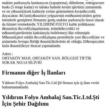
makine parkuruyla laminasyon (yapıştırma), dilimleme, rottogravure
baskı (5 renge kadar) ve tabaka halinde kesim işlerinizi zamanında
ve en y&uuml;ksek kaliteyle yerine getirmekten kıvan&ccedil;
duyacaktır. &Uuml;r&uuml;n yelpazesini end&uuml;striden gelen
istemlerle genişleten firmamız geniş makine parkuruyla fason olarak
da hizmet vermektedir. YILDIRIM FOLYO kalite politikasını
t&uuml;m &ccedil;alışanlarının, tedarik&ccedil;i ve
m&uuml;şterilerinin katkılarıyla belirlemeyi ilke edinmiştir.
M&uuml;şteri odaklı &ccedil;alışma prensibiyle yurt i&ccedil;ine ve
aralarında Avrupa Birliği &uuml;lkelerinin de olduğu 20&rsquo;den
fazla &uuml;lkeye ihracat yapmaktadır.
Adres :
ORTAKÖY MAH. ORTAKÖY SAN. BÖLGESİ TİFTİK
SOKAK NO:14 SİLİVRİ
Firmanın diğer İş İlanları
Yıldırım Folyo Ambalaj San.Tic.Ltd.Şti
firması için iş ilanı verisi
bulunmamaktadır.
Yıldırım Folyo Ambalaj San.Tic.Ltd.Şti
İçin Şehir Dağılımı