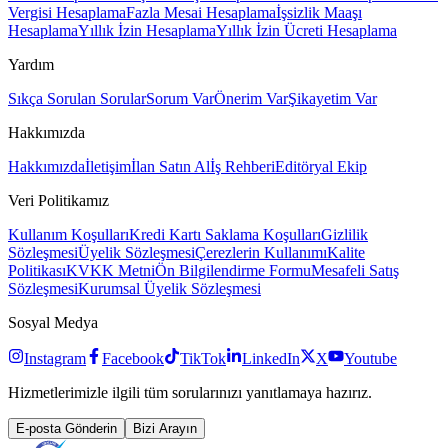
Vergisi Hesaplama
Fazla Mesai Hesaplama
İşsizlik Maaşı
Hesaplama
Yıllık İzin Hesaplama
Yıllık İzin Ücreti Hesaplama
Yardım
Sıkça Sorulan Sorular
Sorum Var
Önerim Var
Şikayetim Var
Hakkımızda
Hakkımızda
İletişim
İlan Satın Al
İş Rehberi
Editöryal Ekip
Veri Politikamız
Kullanım Koşulları
Kredi Kartı Saklama Koşulları
Gizlilik
Sözleşmesi
Üyelik Sözleşmesi
Çerezlerin Kullanımı
Kalite
Politikası
KVKK Metni
Ön Bilgilendirme Formu
Mesafeli Satış
Sözleşmesi
Kurumsal Üyelik Sözleşmesi
Sosyal Medya
Instagram
Facebook
TikTok
LinkedIn
X
Youtube
Hizmetlerimizle ilgili tüm sorularınızı yanıtlamaya hazırız.
E-posta Gönderin
Bizi Arayın