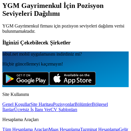
YGM Gayrimenkul
İçin Pozisyon
Seviyeleri Dağılımı
YGM Gayrimenkul
firması için pozisyon seviyeleri dağılımı verisi
bulunmamaktadır.
İlginizi Çekebilecek Şirketler
isbul.net
mobil uygulamаsını
indirdiniz mi?
Hiçbir güncellemeyi kaçırmayın!
Site Kullanımı
Genel Koşullar
Site Haritası
Pozisyonlar
Bölümler
Bölgesel
İlanlar
Ücretsiz İş İlanı Ver
CV Şablonları
Hesaplama Araçları
Tüm Hesaplama Araçları
Maaş Hesaplama
Tazminat Hesaplama
Gelir