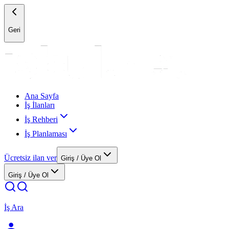
Geri
Ana Sayfa
İş İlanları
İş Rehberi
İş Planlaması
Ücretsiz ilan ver
Giriş / Üye Ol
Giriş / Üye Ol
İş Ara