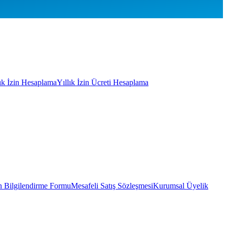
lık İzin Hesaplama
Yıllık İzin Ücreti Hesaplama
 Bilgilendirme Formu
Mesafeli Satış Sözleşmesi
Kurumsal Üyelik