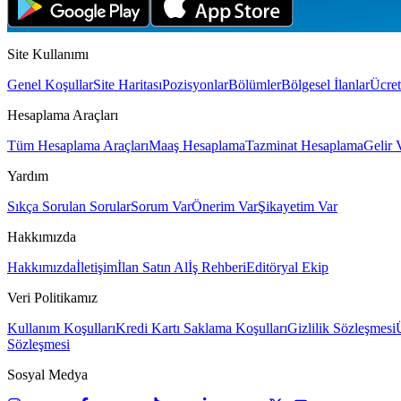
Site Kullanımı
Genel Koşullar
Site Haritası
Pozisyonlar
Bölümler
Bölgesel İlanlar
Ücret
Hesaplama Araçları
Tüm Hesaplama Araçları
Maaş Hesaplama
Tazminat Hesaplama
Gelir 
Yardım
Sıkça Sorulan Sorular
Sorum Var
Önerim Var
Şikayetim Var
Hakkımızda
Hakkımızda
İletişim
İlan Satın Al
İş Rehberi
Editöryal Ekip
Veri Politikamız
Kullanım Koşulları
Kredi Kartı Saklama Koşulları
Gizlilik Sözleşmesi
Sözleşmesi
Sosyal Medya