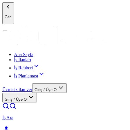
Geri
Ana Sayfa
İş İlanları
İş Rehberi
İş Planlaması
Ücretsiz ilan ver
Giriş / Üye Ol
Giriş / Üye Ol
İş Ara