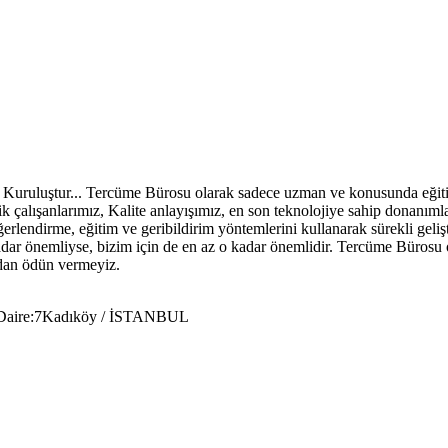
uruluştur... Tercüme Bürosu olarak sadece uzman ve konusunda eğitim a
mik çalışanlarımız, Kalite anlayışımız, en son teknolojiye sahip donanım
ğerlendirme, eğitim ve geribildirim yöntemlerini kullanarak sürekli geliş
e kadar önemliyse, bizim için de en az o kadar önemlidir. Tercüme Büros
ından ödün vermeyiz.
2 Daire:7Kadıköy / İSTANBUL