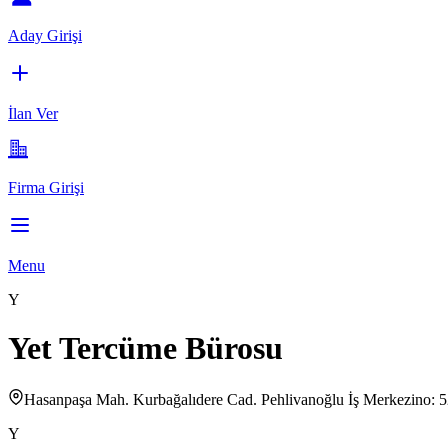
Aday Girişi
İlan Ver
Firma Girişi
Menu
Y
Yet Tercüme Bürosu
Hasanpaşa Mah. Kurbağalıdere Cad. Pehlivanoğlu İş Merkezino
Y