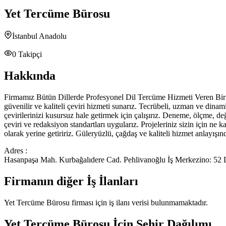
Yet Tercüme Bürosu
İstanbul Anadolu
0
Takipçi
Hakkında
Firmamız Bütün Dillerde Profesyonel Dil Tercüme Hizmeti Veren Bir K
güvenilir ve kaliteli çeviri hizmeti sunarız. Tecrübeli, uzman ve dina
çevirilerinizi kusursuz hale getirmek için çalışırız. Deneme, ölçme, de
çeviri ve redaksiyon standartları uygularız. Projeleriniz sizin için n
olarak yerine getiririz. Güleryüzlü, çağdaş ve kaliteli hizmet anlayış
Adres :
Hasanpaşa Mah. Kurbağalıdere Cad. Pehlivanoğlu İş Merkezino: 5
Firmanın diğer İş İlanları
Yet Tercüme Bürosu
firması için iş ilanı verisi bulunmamaktadır.
Yet Tercüme Bürosu
İçin Şehir Dağılımı