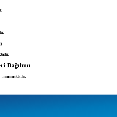
r.
ır.
ı
tadır.
eri Dağılımı
bulunmamaktadır.