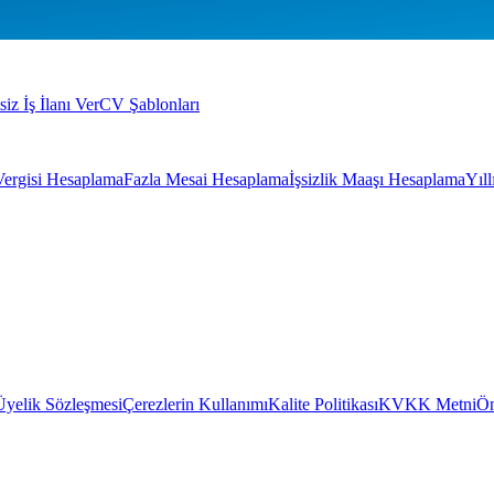
siz İş İlanı Ver
CV Şablonları
Vergisi Hesaplama
Fazla Mesai Hesaplama
İşsizlik Maaşı Hesaplama
Yıl
Üyelik Sözleşmesi
Çerezlerin Kullanımı
Kalite Politikası
KVKK Metni
Ön