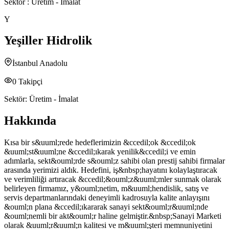
Sektör :
Üretim - İmalat
Y
Yeşiller Hidrolik
İstanbul Anadolu
0
Takipçi
Sektör:
Üretim - İmalat
Hakkında
Kısa bir s&uuml;rede hedeflerimizin &ccedil;ok &ccedil;ok
&uuml;st&uuml;ne &ccedil;ıkarak yenilik&ccedil;i ve emin
adımlarla, sekt&ouml;rde s&ouml;z sahibi olan prestij sahibi firmalar
arasında yerimizi aldık. Hedefini, iş&nbsp;hayatını kolaylaştıracak
ve verimliliği artıracak &ccedil;&ouml;z&uuml;mler sunmak olarak
belirleyen firmamız, y&ouml;netim, m&uuml;hendislik, satış ve
servis departmanlarındaki deneyimli kadrosuyla kalite anlayışını
&ouml;n plana &ccedil;ıkararak sanayi sekt&ouml;r&uuml;nde
&ouml;nemli bir akt&ouml;r haline gelmiştir.&nbsp;Sanayi Marketi
olarak &uuml;r&uuml;n kalitesi ve m&uuml;şteri memnuniyetini