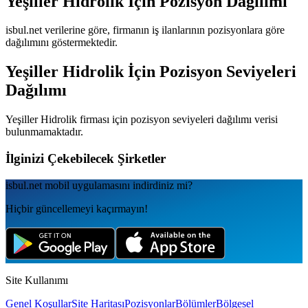
Yeşiller Hidrolik
İçin Pozisyon Dağılımı
isbul.net verilerine göre, firmanın iş ilanlarının pozisyonlara göre
dağılımını göstermektedir.
Yeşiller Hidrolik
İçin Pozisyon Seviyeleri
Dağılımı
Yeşiller Hidrolik
firması için pozisyon seviyeleri dağılımı verisi
bulunmamaktadır.
İlginizi Çekebilecek Şirketler
isbul.net
mobil uygulamаsını
indirdiniz mi?
Hiçbir güncellemeyi kaçırmayın!
Site Kullanımı
Genel Koşullar
Site Haritası
Pozisyonlar
Bölümler
Bölgesel