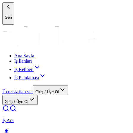
Geri
Ana Sayfa
İş İlanları
İş Rehberi
İş Planlaması
Ücretsiz ilan ver
Giriş / Üye Ol
Giriş / Üye Ol
İş Ara