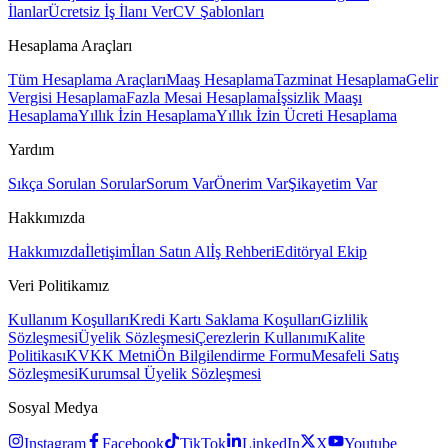
İlanlar
Ücretsiz İş İlanı Ver
CV Şablonları
Hesaplama Araçları
Tüm Hesaplama Araçları
Maaş Hesaplama
Tazminat Hesaplama
Gelir
Vergisi Hesaplama
Fazla Mesai Hesaplama
İşsizlik Maaşı
Hesaplama
Yıllık İzin Hesaplama
Yıllık İzin Ücreti Hesaplama
Yardım
Sıkça Sorulan Sorular
Sorum Var
Önerim Var
Şikayetim Var
Hakkımızda
Hakkımızda
İletişim
İlan Satın Al
İş Rehberi
Editöryal Ekip
Veri Politikamız
Kullanım Koşulları
Kredi Kartı Saklama Koşulları
Gizlilik
Sözleşmesi
Üyelik Sözleşmesi
Çerezlerin Kullanımı
Kalite
Politikası
KVKK Metni
Ön Bilgilendirme Formu
Mesafeli Satış
Sözleşmesi
Kurumsal Üyelik Sözleşmesi
Sosyal Medya
Instagram
Facebook
TikTok
LinkedIn
X
Youtube