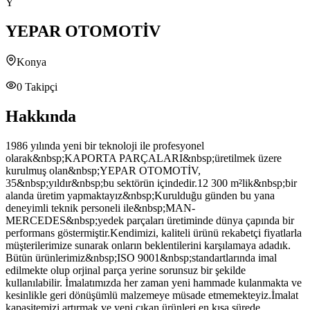
Y
YEPAR OTOMOTİV
Konya
0
Takipçi
Hakkında
1986 yılında yeni bir teknoloji ile profesyonel
olarak&nbsp;KAPORTA PARÇALARI&nbsp;üretilmek üzere
kurulmuş olan&nbsp;YEPAR OTOMOTİV,
35&nbsp;yıldır&nbsp;bu sektörün içindedir.12 300 m²lik&nbsp;bir
alanda üretim yapmaktayız&nbsp;Kurulduğu günden bu yana
deneyimli teknik personeli ile&nbsp;MAN-
MERCEDES&nbsp;yedek parçaları üretiminde dünya çapında bir
performans göstermiştir.Kendimizi, kaliteli ürünü rekabetçi fiyatlarla
müşterilerimize sunarak onların beklentilerini karşılamaya adadık.
Bütün ürünlerimiz&nbsp;ISO 9001&nbsp;standartlarında imal
edilmekte olup orjinal parça yerine sorunsuz bir şekilde
kullanılabilir. İmalatımızda her zaman yeni hammade kulanmakta ve
kesinlikle geri dönüşümlü malzemeye müsade etmemekteyiz.İmalat
kapasitemizi artırmak ve yeni çıkan ürünleri en kısa sürede