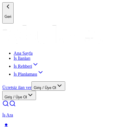
Geri
Ana Sayfa
İş İlanları
İş Rehberi
İş Planlaması
Ücretsiz ilan ver
Giriş / Üye Ol
Giriş / Üye Ol
İş Ara