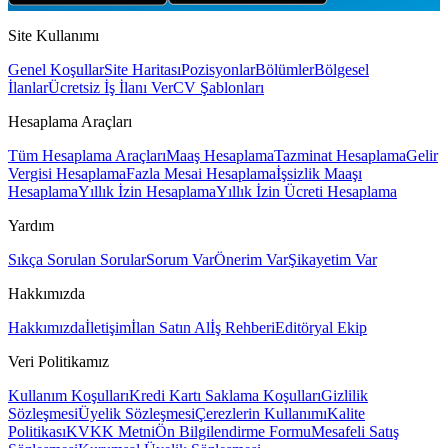
Site Kullanımı
Genel Koşullar
Site Haritası
Pozisyonlar
Bölümler
Bölgesel
İlanlar
Ücretsiz İş İlanı Ver
CV Şablonları
Hesaplama Araçları
Tüm Hesaplama Araçları
Maaş Hesaplama
Tazminat Hesaplama
Gelir
Vergisi Hesaplama
Fazla Mesai Hesaplama
İşsizlik Maaşı
Hesaplama
Yıllık İzin Hesaplama
Yıllık İzin Ücreti Hesaplama
Yardım
Sıkça Sorulan Sorular
Sorum Var
Önerim Var
Şikayetim Var
Hakkımızda
Hakkımızda
İletişim
İlan Satın Al
İş Rehberi
Editöryal Ekip
Veri Politikamız
Kullanım Koşulları
Kredi Kartı Saklama Koşulları
Gizlilik
Sözleşmesi
Üyelik Sözleşmesi
Çerezlerin Kullanımı
Kalite
Politikası
KVKK Metni
Ön Bilgilendirme Formu
Mesafeli Satış