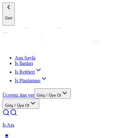
Geri
Ana Sayfa
İş İlanları
İş Rehberi
İş Planlaması
Ücretsiz ilan ver
Giriş / Üye Ol
Giriş / Üye Ol
İş Ara