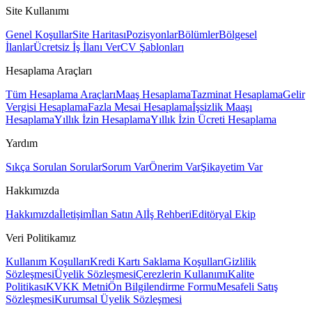
Site Kullanımı
Genel Koşullar
Site Haritası
Pozisyonlar
Bölümler
Bölgesel
İlanlar
Ücretsiz İş İlanı Ver
CV Şablonları
Hesaplama Araçları
Tüm Hesaplama Araçları
Maaş Hesaplama
Tazminat Hesaplama
Gelir
Vergisi Hesaplama
Fazla Mesai Hesaplama
İşsizlik Maaşı
Hesaplama
Yıllık İzin Hesaplama
Yıllık İzin Ücreti Hesaplama
Yardım
Sıkça Sorulan Sorular
Sorum Var
Önerim Var
Şikayetim Var
Hakkımızda
Hakkımızda
İletişim
İlan Satın Al
İş Rehberi
Editöryal Ekip
Veri Politikamız
Kullanım Koşulları
Kredi Kartı Saklama Koşulları
Gizlilik
Sözleşmesi
Üyelik Sözleşmesi
Çerezlerin Kullanımı
Kalite
Politikası
KVKK Metni
Ön Bilgilendirme Formu
Mesafeli Satış
Sözleşmesi
Kurumsal Üyelik Sözleşmesi