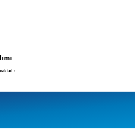
lımı
maktadır.