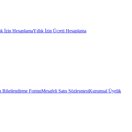
lık İzin Hesaplama
Yıllık İzin Ücreti Hesaplama
 Bilgilendirme Formu
Mesafeli Satış Sözleşmesi
Kurumsal Üyelik