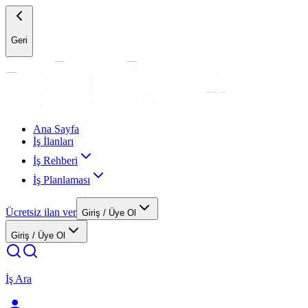
Geri
Ana Sayfa
İş İlanları
İş Rehberi
İş Planlaması
Ücretsiz ilan ver
Giriş / Üye Ol
Giriş / Üye Ol
İş Ara