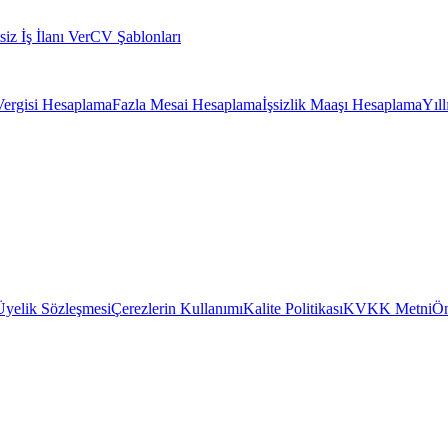
siz İş İlanı Ver
CV Şablonları
Vergisi Hesaplama
Fazla Mesai Hesaplama
İşsizlik Maaşı Hesaplama
Yıl
Üyelik Sözleşmesi
Çerezlerin Kullanımı
Kalite Politikası
KVKK Metni
Ön