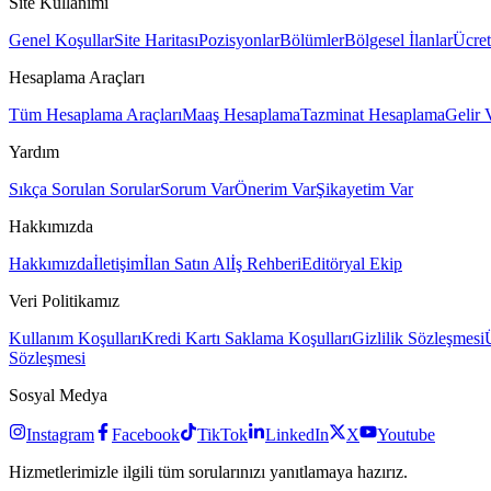
Site Kullanımı
Genel Koşullar
Site Haritası
Pozisyonlar
Bölümler
Bölgesel İlanlar
Ücret
Hesaplama Araçları
Tüm Hesaplama Araçları
Maaş Hesaplama
Tazminat Hesaplama
Gelir 
Yardım
Sıkça Sorulan Sorular
Sorum Var
Önerim Var
Şikayetim Var
Hakkımızda
Hakkımızda
İletişim
İlan Satın Al
İş Rehberi
Editöryal Ekip
Veri Politikamız
Kullanım Koşulları
Kredi Kartı Saklama Koşulları
Gizlilik Sözleşmesi
Sözleşmesi
Sosyal Medya
Instagram
Facebook
TikTok
LinkedIn
X
Youtube
Hizmetlerimizle ilgili tüm sorularınızı yanıtlamaya hazırız.