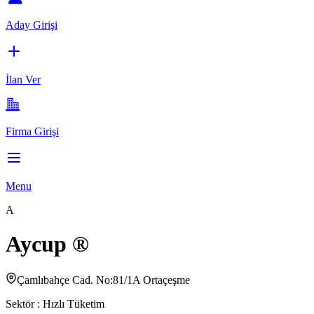
Aday Girişi
İlan Ver
Firma Girişi
Menu
A
Aycup ®
Çamlıbahçe Cad. No:81/1A Ortaçeşme
Sektör :
Hızlı Tüketim