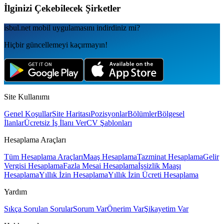
İlginizi Çekebilecek Şirketler
isbul.net
mobil uygulamаsını
indirdiniz mi?
Hiçbir güncellemeyi kaçırmayın!
Site Kullanımı
Genel Koşullar
Site Haritası
Pozisyonlar
Bölümler
Bölgesel
İlanlar
Ücretsiz İş İlanı Ver
CV Şablonları
Hesaplama Araçları
Tüm Hesaplama Araçları
Maaş Hesaplama
Tazminat Hesaplama
Gelir
Vergisi Hesaplama
Fazla Mesai Hesaplama
İşsizlik Maaşı
Hesaplama
Yıllık İzin Hesaplama
Yıllık İzin Ücreti Hesaplama
Yardım
Sıkça Sorulan Sorular
Sorum Var
Önerim Var
Şikayetim Var