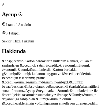
A
Aycup ®
İstanbul Anadolu
0
Takipçi
Sektör:
Hızlı Tüketim
Hakkında
&nbsp; &nbsp;Karton bardakların kullanım alanları, kullan at
sınıfında en &ccedil;ok satan &ccedil;ok y&ouml;nl&uuml;
ekonomik &uuml;r&uuml;nlerdir. Karton bardaklar
g&uuml;nl&uuml;k kullanıma uygun ve i&ccedil;ecekleriniz
i&ccedil;in tasarlanmış pratik
&ccedil;&ouml;z&uuml;md&uuml;r.&nbsp;D&uuml;z
beyaz(baskısız)&nbsp;olarak ve&nbsp;renkli (baskılı)alternatifleri
sunan firmamız Aycup &reg; markalı &uuml;r&uuml;nlerimiz ile
&ccedil;ekici tasarımlar sunmaktayız.&nbsp; &Uuml;st&uuml;n
dayanıklığa sahip olan &uuml;r&uuml;nlerimiz
i&ccedil;eceklerinizin yoğunlaşmasını engelleyen diren&ccedil;li