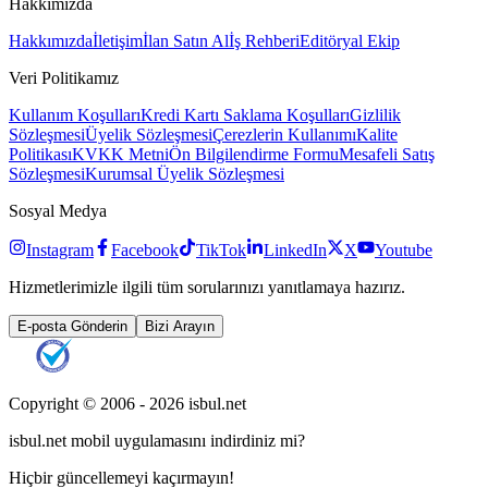
Hakkımızda
Hakkımızda
İletişim
İlan Satın Al
İş Rehberi
Editöryal Ekip
Veri Politikamız
Kullanım Koşulları
Kredi Kartı Saklama Koşulları
Gizlilik
Sözleşmesi
Üyelik Sözleşmesi
Çerezlerin Kullanımı
Kalite
Politikası
KVKK Metni
Ön Bilgilendirme Formu
Mesafeli Satış
Sözleşmesi
Kurumsal Üyelik Sözleşmesi
Sosyal Medya
Instagram
Facebook
TikTok
LinkedIn
X
Youtube
Hizmetlerimizle ilgili tüm sorularınızı yanıtlamaya hazırız.
E-posta Gönderin
Bizi Arayın
Copyright © 2006 -
2026
isbul.net
isbul.net
mobil uygulamasını
indirdiniz mi?
Hiçbir güncellemeyi kaçırmayın!