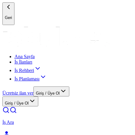
Geri
Ana Sayfa
İş İlanları
İş Rehberi
İş Planlaması
Ücretsiz ilan ver
Giriş / Üye Ol
Giriş / Üye Ol
İş Ara