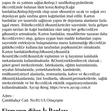
yapısı ile ısı yalıtımı sağlar.&nbsp;1 sınıf&nbsp;polietilenle
i&ccedil;inde bulunan likiti korur.&nbsp;Kağıt
bardaklar,&nbsp;hijyenik olup uzun s&uuml;re sıcak ve soğuk sıvı
depolayan gıda sınıfına giren kağıtlardan imal edilir. Karton
bardaklar yer tasarrufu sağlayan yapısı ile depolama alanlarını fazla
işgal etmez. Bilin&ccedil;li t&uuml;keticiler sayesinde, hızla gelişen
yaşam tarzları ile kağıt bardaklara olan talep her ge&ccedil;en
g&uuml;n artmaktadır. Karton bardaklar, muadillerine nazaran daha
&ccedil;evreci olup, gıdaya uygun ham madde kullanılan yapısı
sayesinde enfeksiyon bulaşmalarına maruz kalınmadığı i&ccedil;in
gittik&ccedil;e kullanıcılar tarafından pop&uuml;ler olmaktadır.
Karton bardaklar&nbsp;b&uuml;y&uuml;k
&ouml;l&ccedil;&uuml;de toplumun ve iş hayatının kalabalık
mekanlarında kullanılmaktadır. &Ouml;rneklendirecek olursak ;
şirket genel merkezlerinde, fabrikalarda, eğitim kurumlarında,
seyahat firmalarında, yemekhanelerde, kantinlerde,
end&uuml;striyel alanlarda, restoranlarda, kahve ve &ccedil;ay
d&uuml;kkanlarında, fast foodlarda, s&uuml;permarketlerde, sağlık
merkezlerinde ve bir &ccedil;ok etkinlik organizasyonlarında
kullanılmaktadır. Aycup &reg; https://www.aycup.com.tr
Adres :
Çamlıbahçe Cad. No:81/1A Ortaçeşme
Firmanın diğer İş İlanları