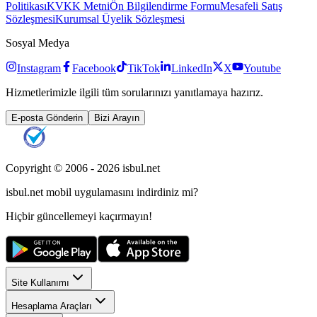
Politikası
KVKK Metni
Ön Bilgilendirme Formu
Mesafeli Satış
Sözleşmesi
Kurumsal Üyelik Sözleşmesi
Sosyal Medya
Instagram
Facebook
TikTok
LinkedIn
X
Youtube
Hizmetlerimizle ilgili tüm sorularınızı yanıtlamaya hazırız.
E-posta Gönderin
Bizi Arayın
Copyright © 2006 -
2026
isbul.net
isbul.net
mobil uygulamasını
indirdiniz mi?
Hiçbir güncellemeyi kaçırmayın!
Site Kullanımı
Hesaplama Araçları