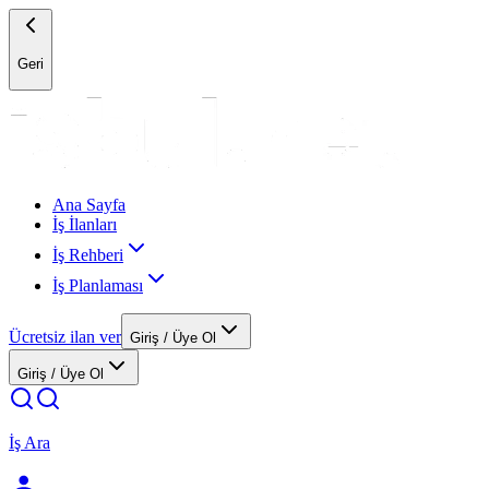
Geri
Ana Sayfa
İş İlanları
İş Rehberi
İş Planlaması
Ücretsiz ilan ver
Giriş / Üye Ol
Giriş / Üye Ol
İş Ara