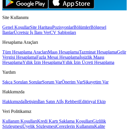
Site Kullanımı
Genel Koşullar
Site Haritası
Pozisyonlar
Bölümler
Bölgesel
İlanlar
Ücretsiz İş İlanı Ver
CV Şablonları
Hesaplama Araçları
Tüm Hesaplama Araçları
Maaş Hesaplama
Tazminat Hesaplama
Gelir
Vergisi Hesaplama
Fazla Mesai Hesaplama
İşsizlik Maaşı
Hesaplama
Yıllık İzin Hesaplama
Yıllık İzin Ücreti Hesaplama
Yardım
Sıkça Sorulan Sorular
Sorum Var
Önerim Var
Şikayetim Var
Hakkımızda
Hakkımızda
İletişim
İlan Satın Al
İş Rehberi
Editöryal Ekip
Veri Politikamız
Kullanım Koşulları
Kredi Kartı Saklama Koşulları
Gizlilik
Sözleşmesi
Üyelik Sözleşmesi
Çerezlerin Kullanımı
Kalite