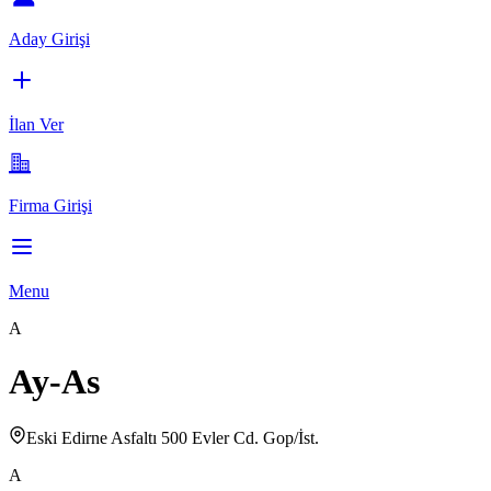
Aday Girişi
İlan Ver
Firma Girişi
Menu
A
Ay-As
Eski Edirne Asfaltı 500 Evler Cd. Gop/İst.
A